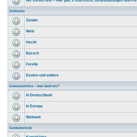
Wir treffen uns – Hier gibt´s Usertreffs, Veranstaltungen und F
Zielfische
Zander
Wels
Hecht
Barsch
Forelle
Exoten und andere
Gewässerinfos – was läuft wo?
In Deutschland
In Europa
Weltweit
Gerätetechnik