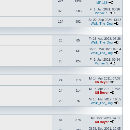
297
3843
MF-135
Fr 1. Jan 2021, 00:26
373
3585
Michael S.
So 22. Sep 2024, 13:18
124
892
Walk_The_Dog
Fr 25. Aug 2023, 07:28
23
85
Walk_The_Dog
So 31. Mai 2020, 07:54
28
131
Walk_The_Dog
Fr 1. Jan 2021, 00:34
23
124
Michael S.
Mi 14. Apr 2021, 07:37
24
119
Uli Beyer
Mi 14. Apr 2021, 07:38
24
114
Uli Beyer
Mi 15. Mär 2017, 16:35
20
76
Walk_The_Dog
Di 8. Dez 2020, 14:52
81
878
Uli Beyer
Di 28. Sep 2021, 10:05