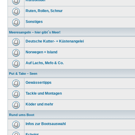
Kunstköder
Ruten, Rollen, Schnur
Sonstiges
Meeresangeln – hier gibt´s Meer!
Deutsche Kutter- + Küstenangelei
Norwegen + Island
Auf Lachs, Mefo & Co.
Put & Take – Seen
Gewässertipps
Tackle und Montagen
Köder und mehr
Rund ums Boot
Infos zur Bootsauswahl
Echolot