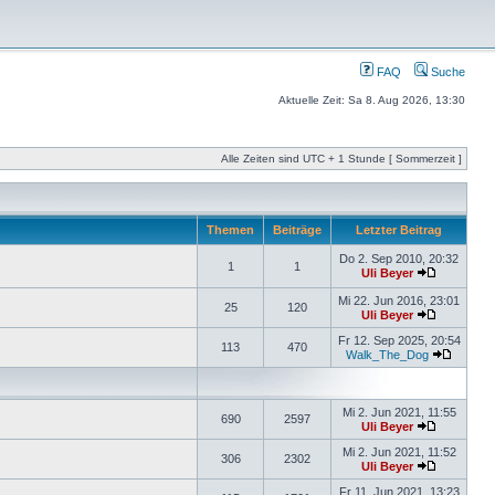
FAQ
Suche
Aktuelle Zeit: Sa 8. Aug 2026, 13:30
Alle Zeiten sind UTC + 1 Stunde [ Sommerzeit ]
Themen
Beiträge
Letzter Beitrag
Do 2. Sep 2010, 20:32
1
1
Uli Beyer
Mi 22. Jun 2016, 23:01
25
120
Uli Beyer
Fr 12. Sep 2025, 20:54
113
470
Walk_The_Dog
Mi 2. Jun 2021, 11:55
690
2597
Uli Beyer
Mi 2. Jun 2021, 11:52
306
2302
Uli Beyer
Fr 11. Jun 2021, 13:23