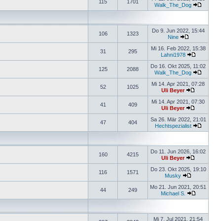
115
1701
Walk_The_Dog
Do 9. Jun 2022, 15:44
106
1323
Nine
Mi 16. Feb 2022, 15:38
31
295
Lahni1978
Do 16. Okt 2025, 11:02
125
2088
Walk_The_Dog
Mi 14. Apr 2021, 07:28
52
1025
Uli Beyer
Mi 14. Apr 2021, 07:30
41
409
Uli Beyer
Sa 26. Mär 2022, 21:01
47
404
Hechtspezialist
Do 11. Jun 2026, 16:02
160
4215
Uli Beyer
Do 23. Okt 2025, 19:10
116
1571
Musky
Mo 21. Jun 2021, 20:51
44
249
Michael S.
Mi 7. Jul 2021, 21:54