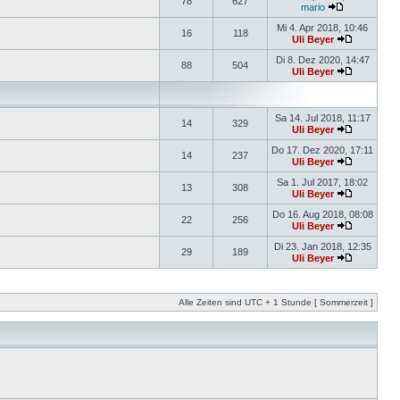
78
627
mario
Mi 4. Apr 2018, 10:46
16
118
Uli Beyer
Di 8. Dez 2020, 14:47
88
504
Uli Beyer
Sa 14. Jul 2018, 11:17
14
329
Uli Beyer
Do 17. Dez 2020, 17:11
14
237
Uli Beyer
Sa 1. Jul 2017, 18:02
13
308
Uli Beyer
Do 16. Aug 2018, 08:08
22
256
Uli Beyer
Di 23. Jan 2018, 12:35
29
189
Uli Beyer
Alle Zeiten sind UTC + 1 Stunde [ Sommerzeit ]