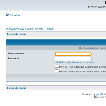
Herzlich willk
Anmelden
Unbeantwortete Themen
|
Aktive Themen
Foren-Übersicht
Du musst registriert un
Benutzername:
Passwort:
Ich habe mein Passwort vergessen
Mich bei jedem Besuch automatisch anme
Meinen Online-Status während dieser Sitz
Foren-Übersicht
Powered by
phpBB
©
Deutsche 