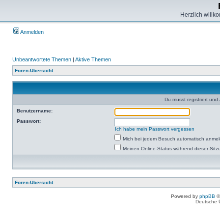
Herzlich willk
Anmelden
Unbeantwortete Themen
|
Aktive Themen
Foren-Übersicht
Du musst registriert un
Benutzername:
Passwort:
Ich habe mein Passwort vergessen
Mich bei jedem Besuch automatisch anme
Meinen Online-Status während dieser Sitz
Foren-Übersicht
Powered by
phpBB
©
Deutsche 