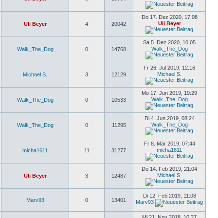
Do 17. Dez 2020, 17:08
Uli Beyer
Uli Beyer
4
20042
Sa 5. Dez 2020, 10:05
Walk_The_Dog
Walk_The_Dog
0
14768
Fr 26. Jul 2019, 12:16
Michael S.
Michael S.
3
12129
Mo 17. Jun 2019, 19:29
Walk_The_Dog
Walk_The_Dog
0
10533
Di 4. Jun 2019, 08:24
Walk_The_Dog
Walk_The_Dog
0
11295
Fr 8. Mär 2019, 07:44
micha1611
micha1611
11
31277
Do 14. Feb 2019, 21:04
Michael S.
Uli Beyer
3
12487
Di 12. Feb 2019, 11:08
Marv93
0
13401
Marv93
Mi 21. Nov 2018, 10:27