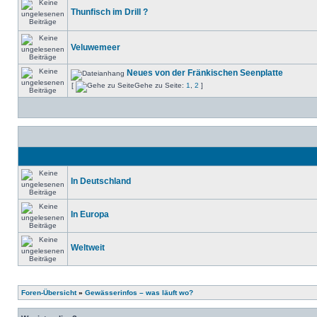
Thunfisch im Drill ?
Veluwemeer
Neues von der Fränkischen Seenplatte
[
Gehe zu Seite:
1
,
2
]
In Deutschland
In Europa
Weltweit
Foren-Übersicht
»
Gewässerinfos – was läuft wo?