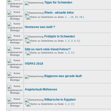
Tipps für Schweden
Rhein - aktuelle Infos
[
Gehe zu Seite:
1
...
14
,
15
,
16
]
Hennesee was laüft ?
Frühjahr in Schweden
[
Gehe zu Seite:
1
,
2
,
3
,
4
,
5
]
Gibt es noch viele Irland-Fahrer?
[
Gehe zu Seite:
1
,
2
,
3
]
VISPAS 2018
Biggesee was gerade läuft
Angelurlaub Möhnesee
Nilbarsche in Ägypten
[
Gehe zu Seite:
1
,
2
,
3
]