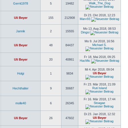
Walk_The_Dog
Gerrit1978
5
19482
Di 23. Okt 2018, 12:23
Uli Beyer
155
212908
Marv93
Mo 13. Aug 2018, 08:53
Jannik
2
15555
Dingsi
Mo 9. Jul 2018, 16:56
Michael S.
Uli Beyer
48
84437
Fr 18. Mai 2018, 09:25
Uli Beyer
20
40861
HacMic
Mi 4. Apr 2018, 09:04
Uli Beyer
Holgi
1
9834
Fr 23. Mär 2018, 21:09
Ruti Island
Hechthalter
9
30687
Fr 16. Mär 2018, 17:44
Stoagae
molle40
6
26345
Di 23. Jan 2018, 12:32
Uli Beyer
Uli Beyer
26
47602