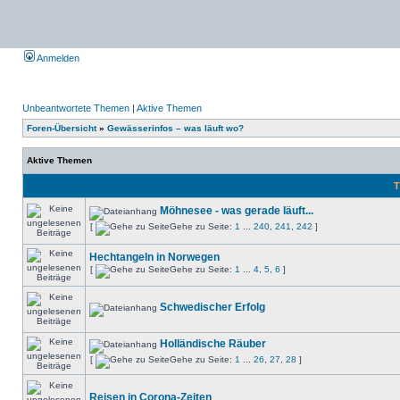
Anmelden
Unbeantwortete Themen
|
Aktive Themen
Foren-Übersicht
»
Gewässerinfos – was läuft wo?
Aktive Themen
T
Möhnesee - was gerade läuft...
[
Gehe zu Seite:
1
...
240
,
241
,
242
]
Hechtangeln in Norwegen
[
Gehe zu Seite:
1
...
4
,
5
,
6
]
Schwedischer Erfolg
Holländische Räuber
[
Gehe zu Seite:
1
...
26
,
27
,
28
]
Reisen in Corona-Zeiten