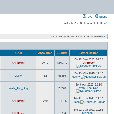
FAQ
Suche
Aktuelle Zeit: Sa 8. Aug 2026, 05:47
Alle Zeiten sind UTC + 1 Stunde [ Sommerzeit ]
Autor
Antworten
Zugriffe
Letzter Beitrag
Do 11. Jun 2026, 16:02
Uli Beyer
Uli Beyer
2417
1345217
Do 23. Okt 2025, 19:10
Musky
52
53466
Musky
So 9. Apr 2023, 12:10
Walk_The_Dog
Walk_The_Dog
0
20248
Mo 21. Jun 2021, 22:10
Uli Beyer
279
274165
Timon
Mo 21. Jun 2021, 20:51
Michael S.
Uli Beyer
3
19794