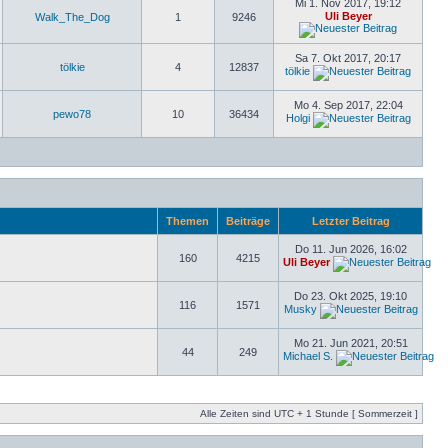
Mi 1. Nov 2017, 19:12
Uli Beyer
Walk_The_Dog
1
9246
Sa 7. Okt 2017, 20:17
tölkie
4
12837
tölkie
Mo 4. Sep 2017, 22:04
pewo78
10
36434
Holgi
Themen
Beiträge
Letzter Beitrag
Do 11. Jun 2026, 16:02
160
4215
Uli Beyer
Do 23. Okt 2025, 19:10
116
1571
Musky
Mo 21. Jun 2021, 20:51
44
249
Michael S.
Alle Zeiten sind UTC + 1 Stunde [ Sommerzeit ]