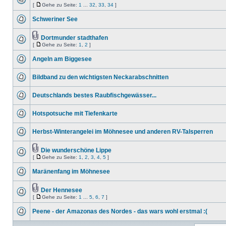
[
Gehe zu Seite:
1
...
32
,
33
,
34
]
Schweriner See
Dortmunder stadthafen
[
Gehe zu Seite:
1
,
2
]
Angeln am Biggesee
Bildband zu den wichtigsten Neckarabschnitten
Deutschlands bestes Raubfischgewässer...
Hotspotsuche mit Tiefenkarte
Herbst-Winterangelei im Möhnesee und anderen RV-Talsperren
Die wunderschöne Lippe
[
Gehe zu Seite:
1
,
2
,
3
,
4
,
5
]
Maränenfang im Möhnesee
Der Hennesee
[
Gehe zu Seite:
1
...
5
,
6
,
7
]
Peene - der Amazonas des Nordes - das wars wohl erstmal :(