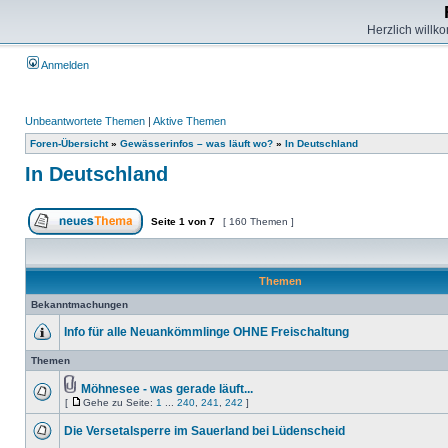
Herzlich willk
Anmelden
Unbeantwortete Themen
|
Aktive Themen
Foren-Übersicht
»
Gewässerinfos – was läuft wo?
»
In Deutschland
In Deutschland
Seite
1
von
7
[ 160 Themen ]
Themen
Bekanntmachungen
Info für alle Neuankömmlinge OHNE Freischaltung
Themen
Möhnesee - was gerade läuft...
[
Gehe zu Seite:
1
...
240
,
241
,
242
]
Die Versetalsperre im Sauerland bei Lüdenscheid