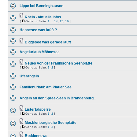
Lippe bei Benninghausen
Rhein - aktuelle Infos
[
Gehe zu Seite:
1
...
14
,
15
,
16
]
Hennesee was laüft ?
Biggesee was gerade läuft
Angelurlaub Möhnesee
Neues von der Fränkischen Seenplatte
[
Gehe zu Seite:
1
,
2
]
Uferangeln
Familienurlaub am Plauer See
Angeln an den Spree-Seen in Brandenburg...
Listertalsperre
[
Gehe zu Seite:
1
,
2
]
Mecklenburgische Seenplatte
[
Gehe zu Seite:
1
,
2
]
Boddennews