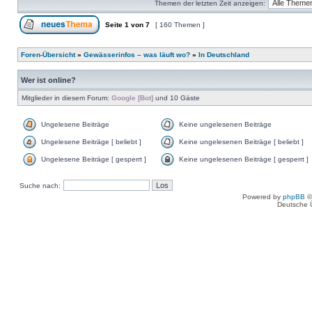
Themen der letzten Zeit anzeigen:
Seite
1
von
7
[ 160 Themen ]
Foren-Übersicht
»
Gewässerinfos – was läuft wo?
»
In Deutschland
Wer ist online?
Mitglieder in diesem Forum:
Google [Bot]
und 10 Gäste
Ungelesene Beiträge
Keine ungelesenen Beiträge
Ungelesene Beiträge [ beliebt ]
Keine ungelesenen Beiträge [ beliebt ]
Ungelesene Beiträge [ gesperrt ]
Keine ungelesenen Beiträge [ gesperrt ]
Suche nach:
Powered by
phpBB
©
Deutsche 