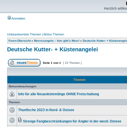
Herzlich willk
Anmelden
Unbeantwortete Themen
|
Aktive Themen
Foren-Übersicht
»
Meeresangeln – hier gibt´s Meer!
»
Deutsche Kutter- + Küstenangel
Deutsche Kutter- + Küstenangelei
Seite
1
von
1
[ 23 Themen ]
Themen
Bekanntmachungen
Info für alle Neuankömmlinge OHNE Freischaltung
Themen
Thunfische 2023 in Nord- & Ostsee
Strenge Fangbeschränkungen für Angler in der westl. Ostsee