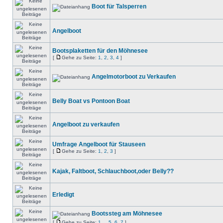
Boot für Talsperren
Angelboot
Bootsplaketten für den Möhnesee
[
Gehe zu Seite:
1
,
2
,
3
,
4
]
Angelmotorboot zu Verkaufen
Belly Boat vs Pontoon Boat
Angelboot zu verkaufen
Umfrage Angelboot für Stauseen
[
Gehe zu Seite:
1
,
2
,
3
]
Kajak, Faltboot, Schlauchboot,oder Belly??
Erledigt
Bootssteg am Möhnesee
[
Gehe zu Seite:
1
...
5
,
6
,
7
]