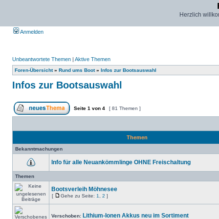
Herzlich willk
Anmelden
Unbeantwortete Themen
|
Aktive Themen
Foren-Übersicht
»
Rund ums Boot
»
Infos zur Bootsauswahl
Infos zur Bootsauswahl
Seite
1
von
4
[ 81 Themen ]
Themen
Bekanntmachungen
Info für alle Neuankömmlinge OHNE Freischaltung
Themen
Bootsverleih Möhnesee
[
Gehe zu Seite:
1
,
2
]
Lithium-Ionen Akkus neu im Sortiment
Verschoben: