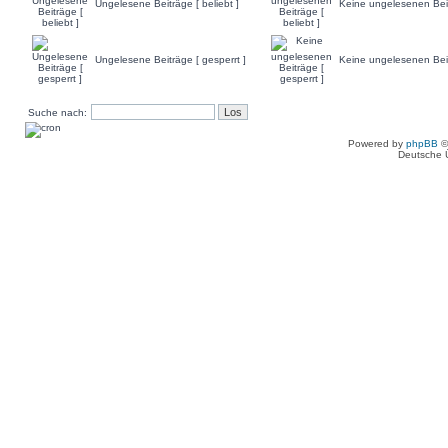
Ungelesene Beiträge [ beliebt ]
Keine ungelesenen Beitr
Ungelesene Beiträge [ gesperrt ]
Keine ungelesenen Beit
Suche nach:
Powered by
phpBB
©
Deutsche 