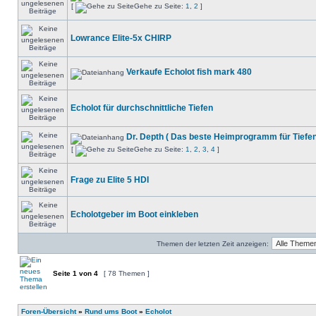
[
Gehe zu Seite:
1
,
2
]
Lowrance Elite-5x CHIRP
Verkaufe Echolot fish mark 480
Echolot für durchschnittliche Tiefen
Dr. Depth ( Das beste Heimprogramm für Tiefen
[
Gehe zu Seite:
1
,
2
,
3
,
4
]
Frage zu Elite 5 HDI
Echolotgeber im Boot einkleben
Themen der letzten Zeit anzeigen:
Seite
1
von
4
[ 78 Themen ]
Foren-Übersicht
»
Rund ums Boot
»
Echolot