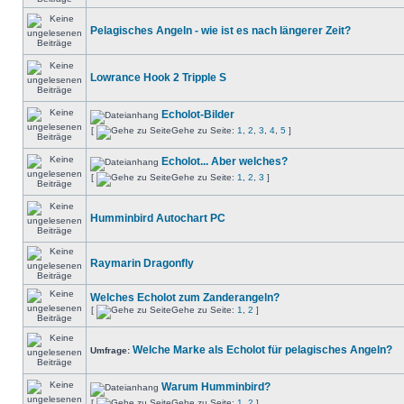
Pelagisches Angeln - wie ist es nach längerer Zeit?
Lowrance Hook 2 Tripple S
Echolot-Bilder
[
Gehe zu Seite:
1
,
2
,
3
,
4
,
5
]
Echolot... Aber welches?
[
Gehe zu Seite:
1
,
2
,
3
]
Humminbird Autochart PC
Raymarin Dragonfly
Welches Echolot zum Zanderangeln?
[
Gehe zu Seite:
1
,
2
]
Welche Marke als Echolot für pelagisches Angeln?
Umfrage:
Warum Humminbird?
[
Gehe zu Seite:
1
,
2
]