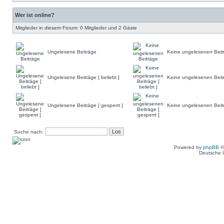
Wer ist online?
Mitglieder in diesem Forum: 0 Mitglieder und 2 Gäste
Ungelesene Beiträge
Keine ungelesenen Beit
Ungelesene Beiträge [ beliebt ]
Keine ungelesenen Beiträ
Ungelesene Beiträge [ gesperrt ]
Keine ungelesenen Beitr
Suche nach:
Powered by
phpBB
©
Deutsche 