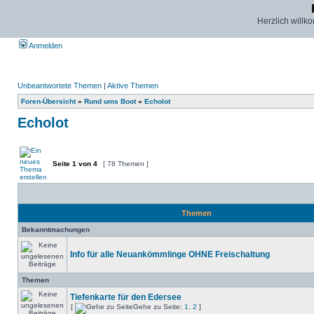
Herzlich willk
Anmelden
Unbeantwortete Themen
|
Aktive Themen
Foren-Übersicht
»
Rund ums Boot
»
Echolot
Echolot
Seite
1
von
4
[ 78 Themen ]
Themen
Bekanntmachungen
Info für alle Neuankömmlinge OHNE Freischaltung
Themen
Tiefenkarte für den Edersee
[
Gehe zu Seite:
1
,
2
]