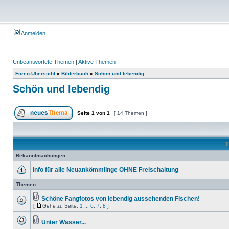
Anmelden
Unbeantwortete Themen
|
Aktive Themen
Foren-Übersicht
»
Bilderbuch
»
Schön und lebendig
Schön und lebendig
Seite
1
von
1
[ 14 Themen ]
T
Bekanntmachungen
Info für alle Neuankömmlinge OHNE Freischaltung
Themen
Schöne Fangfotos von lebendig aussehenden Fischen!
[
Gehe zu Seite:
1
...
6
,
7
,
8
]
Unter Wasser...