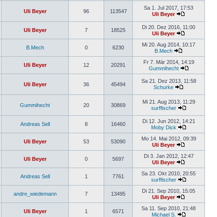
Sa 1. Jul 2017, 17:53
Uli Beyer
96
113547
Uli Beyer
Di 20. Dez 2016, 11:00
Uli Beyer
7
18525
Uli Beyer
Mi 20. Aug 2014, 10:17
B.Mech
0
6230
B.Mech
Fr 7. Mär 2014, 14:19
Uli Beyer
12
20291
Gummihecht
Sa 21. Dez 2013, 11:58
Uli Beyer
36
45494
Schurke
Mi 21. Aug 2013, 11:29
Gummihecht
20
30869
surffischer
Di 12. Jun 2012, 14:21
Andreas Sell
8
16460
Moby Dick
Mo 14. Mai 2012, 09:39
Uli Beyer
53
53090
Uli Beyer
Di 3. Jan 2012, 12:47
Uli Beyer
0
5697
Uli Beyer
Sa 23. Okt 2010, 20:55
Andreas Sell
1
7761
surffischer
Di 21. Sep 2010, 15:05
andre_wiedemann
7
13495
Uli Beyer
Sa 11. Sep 2010, 21:48
Uli Beyer
1
6571
Michael S.