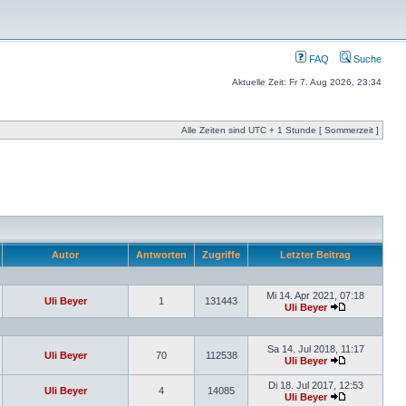
FAQ
Suche
Aktuelle Zeit: Fr 7. Aug 2026, 23:34
Alle Zeiten sind UTC + 1 Stunde [ Sommerzeit ]
Autor
Antworten
Zugriffe
Letzter Beitrag
Mi 14. Apr 2021, 07:18
Uli Beyer
1
131443
Uli Beyer
Sa 14. Jul 2018, 11:17
Uli Beyer
70
112538
Uli Beyer
Di 18. Jul 2017, 12:53
Uli Beyer
4
14085
Uli Beyer