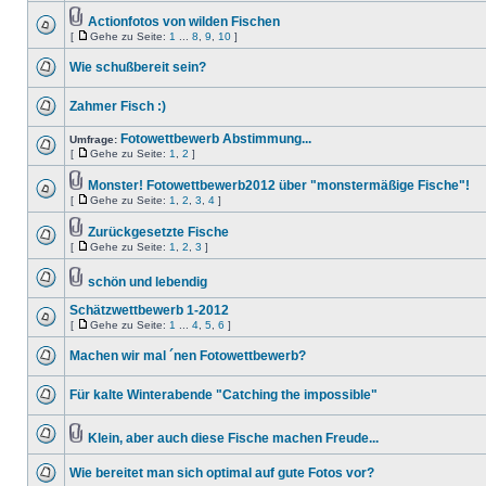
Actionfotos von wilden Fischen
[
Gehe zu Seite:
1
...
8
,
9
,
10
]
Wie schußbereit sein?
Zahmer Fisch :)
Fotowettbewerb Abstimmung...
Umfrage:
[
Gehe zu Seite:
1
,
2
]
Monster! Fotowettbewerb2012 über "monstermäßige Fische"!
[
Gehe zu Seite:
1
,
2
,
3
,
4
]
Zurückgesetzte Fische
[
Gehe zu Seite:
1
,
2
,
3
]
schön und lebendig
Schätzwettbewerb 1-2012
[
Gehe zu Seite:
1
...
4
,
5
,
6
]
Machen wir mal ´nen Fotowettbewerb?
Für kalte Winterabende "Catching the impossible"
Klein, aber auch diese Fische machen Freude...
Wie bereitet man sich optimal auf gute Fotos vor?