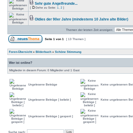
Sehr gute Angelfreunde...
[
Gehe zu Seite:
1
,
2
]
Oldies der 90er Jahre (mindestens 10 Jahre alte Bilder)
Themen der letzten Zeit anzeigen:
Seite
1
von
1
[ 13 Themen ]
Foren-Übersicht
»
Bilderbuch
»
Schöne Stimmung
Wer ist online?
Mitglieder in diesem Forum: 0 Mitglieder und 1 Gast
Ungelesene Beiträge
Keine ungelesenen Bei
Ungelesene Beiträge [ beliebt ]
Keine ungelesenen Beitr
Ungelesene Beiträge [ gesperrt ]
Keine ungelesenen Beit
Suche nach: