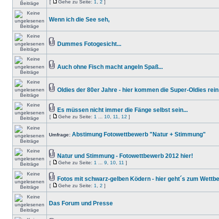
[
Gehe zu Seite:
1
,
2
]
Wenn ich die See seh,
Dummes Fotogesicht...
Auch ohne Fisch macht angeln Spaß...
Oldies der 80er Jahre - hier kommen die Super-Oldies rein
Es müssen nicht immer die Fänge selbst sein...
[
Gehe zu Seite:
1
...
10
,
11
,
12
]
Abstimung Fotowettbewerb "Natur + Stimmung"
Umfrage:
Natur und Stimmung - Fotowettbewerb 2012 hier!
[
Gehe zu Seite:
1
...
9
,
10
,
11
]
Fotos mit schwarz-gelben Ködern - hier geht´s zum Wettb
[
Gehe zu Seite:
1
,
2
]
Das Forum und Presse