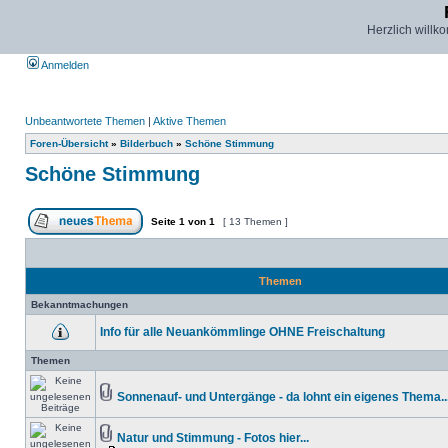
Herzlich willk
Anmelden
Unbeantwortete Themen
|
Aktive Themen
Foren-Übersicht
»
Bilderbuch
»
Schöne Stimmung
Schöne Stimmung
Seite
1
von
1
[ 13 Themen ]
Themen
Bekanntmachungen
Info für alle Neuankömmlinge OHNE Freischaltung
Themen
Sonnenauf- und Untergänge - da lohnt ein eigenes Thema...
Natur und Stimmung - Fotos hier...