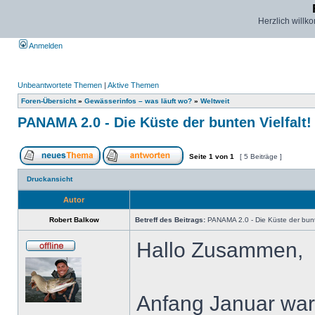
Herzlich willk
Anmelden
Unbeantwortete Themen
|
Aktive Themen
Foren-Übersicht
»
Gewässerinfos – was läuft wo?
»
Weltweit
PANAMA 2.0 - Die Küste der bunten Vielfalt!
Seite
1
von
1
[ 5 Beiträge ]
Druckansicht
Autor
Robert Balkow
Betreff des Beitrags:
PANAMA 2.0 - Die Küste der bunte
Hallo Zusammen,
Anfang Januar war 