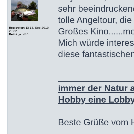
sehr beeindrucken
tolle Angeltour, die
Registriert:
Di 14. Sep 2010,
Großes Kino......
20:32
Beiträge:
446
Mich würde interes
diese fantastischen
______________
immer der Natur 
Hobby eine Lobby.
Beste Grüße vom 