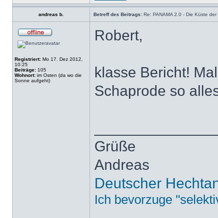
andreas b.
Betreff des Beitrags:
Re: PANAMA 2.0 - Die Küste der b
Robert,
Registriert:
Mo 17. Dez 2012,
10:25
klasse Bericht! Ma
Beiträge:
105
Wohnort:
im Osten (da wo die
Sonne aufgeht)
Schaprode so alles
______________
Grüße
Andreas
Deutscher Hechtan
Ich bevorzuge "selekti