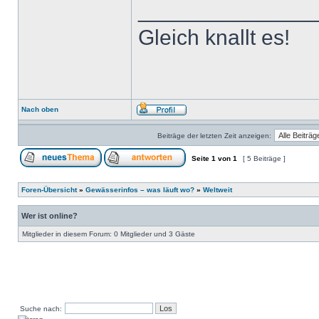
______________
Gleich knallt es!
Nach oben
Beiträge der letzten Zeit anzeigen:
Seite
1
von
1
[ 5 Beiträge ]
Foren-Übersicht
»
Gewässerinfos – was läuft wo?
»
Weltweit
Wer ist online?
Mitglieder in diesem Forum: 0 Mitglieder und 3 Gäste
Suche nach: