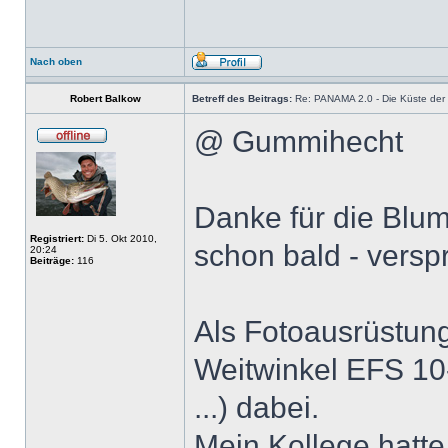
Nach oben
Robert Balkow
Betreff des Beitrags:
Re: PANAMA 2.0 - Die Küste der b
@ Gummihecht
Danke für die Blume
Registriert:
Di 5. Okt 2010,
schon bald - vers
20:24
Beiträge:
116
Als Fotoausrüstun
Weitwinkel EFS 10
...) dabei.
Mein Kollege hatte