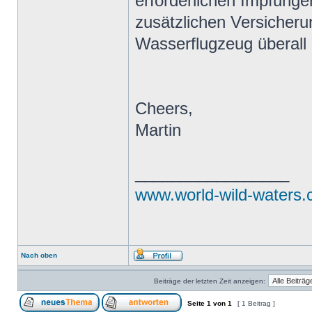
erforderlichen Impfungen
zusätzlichen Versicherun
Wasserflugzeug überall 
Cheers,
Martin
_________________
www.world-wild-waters
Nach oben
Beiträge der letzten Zeit anzeigen:
Seite
1
von
1
[ 1 Beitrag ]