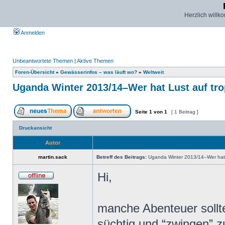
Herzlich willk
Anmelden
Unbeantwortete Themen
|
Aktive Themen
Foren-Übersicht
»
Gewässerinfos – was läuft wo?
»
Weltweit
Uganda Winter 2013/14–Wer hat Lust auf tro
Seite
1
von
1
[ 1 Beitrag ]
Druckansicht
Autor
martin.sack
Betreff des Beitrags:
Uganda Winter 2013/14–Wer hat L
Hi,
manche Abenteuer sollt
süchtig und “zwingen” z