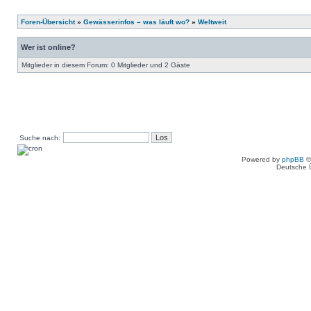
Foren-Übersicht
»
Gewässerinfos – was läuft wo?
»
Weltweit
Wer ist online?
Mitglieder in diesem Forum: 0 Mitglieder und 2 Gäste
Suche nach:
Powered by
phpBB
©
Deutsche 