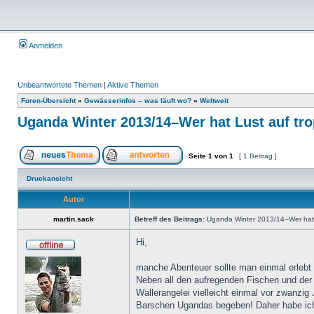
Anmelden
Unbeantwortete Themen
|
Aktive Themen
Foren-Übersicht
»
Gewässerinfos – was läuft wo?
»
Weltweit
Uganda Winter 2013/14–Wer hat Lust auf tro
Seite
1
von
1
[ 1 Beitrag ]
Druckansicht
Autor
martin.sack
Betreff des Beitrags:
Uganda Winter 2013/14–Wer hat L
Hi,
manche Abenteuer sollte man einmal erlebt 
Neben all den aufregenden Fischen und der 
Wallerangelei vielleicht einmal vor zwanzig
Barschen Ugandas begeben! Daher habe ich 