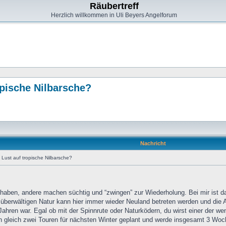
Räubertreff
Herzlich willkommen in Uli Beyers Angelforum
pische Nilbarsche?
Nachricht
ust auf tropische Nilbarsche?
haben, andere machen süchtig und “zwingen” zur Wiederholung. Bei mir ist da
überwältigen Natur kann hier immer wieder Neuland betreten werden und die An
 Jahren war. Egal ob mit der Spinnrute oder Naturködern, du wirst einer der we
gleich zwei Touren für nächsten Winter geplant und werde insgesamt 3 Woch