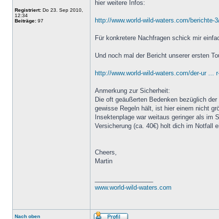
hier weitere Infos:
Registriert:
Do 23. Sep 2010,
12:34
http://www.world-wild-waters.com/berichte-3
Beiträge:
97
Für konkretere Nachfragen schick mir einfac
Und noch mal der Bericht unserer ersten To
http://www.world-wild-waters.com/der-ur ... 
Anmerkung zur Sicherheit:
Die oft geäußerten Bedenken bezüglich der 
gewisse Regeln hält, ist hier einem nicht 
Insektenplage war weitaus geringer als im S
Versicherung (ca. 40€) holt dich im Notfall 
Cheers,
Martin
_________________
www.world-wild-waters.com
Nach oben