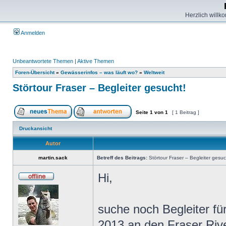
Herzlich willk
Anmelden
Unbeantwortete Themen
|
Aktive Themen
Foren-Übersicht
»
Gewässerinfos – was läuft wo?
»
Weltweit
Störtour Fraser – Begleiter gesucht!
Seite
1
von
1
[ 1 Beitrag ]
Druckansicht
Autor
martin.sack
Betreff des Beitrags:
Störtour Fraser – Begleiter gesuc
Hi,
suche noch Begleiter fü
2013 an den Fraser Riv