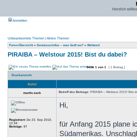
Herzlich willk
Anmelden
Unbeantwortete Themen
|
Aktive Themen
Foren-Übersicht
»
Gewässerinfos – was läuft wo?
»
Weltweit
PIRAIBA – Welstour 2015! Bist du dabei?
Seite
1
von
1
[ 1 Beitrag ]
Druckansicht
Autor
Betreff des Beitrags:
PIRAIBA – Welstour 2015! Bist d
martin.sack
Hi,
Registriert:
Do 23. Sep 2010,
für Anfang 2015 plane i
12:34
Beiträge:
97
Südamerikas. Unschlagb