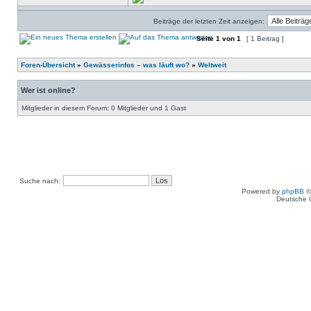
Beiträge der letzten Zeit anzeigen:
Seite
1
von
1
[ 1 Beitrag ]
Foren-Übersicht
»
Gewässerinfos – was läuft wo?
»
Weltweit
Wer ist online?
Mitglieder in diesem Forum: 0 Mitglieder und 1 Gast
Suche nach:
Powered by
phpBB
©
Deutsche 