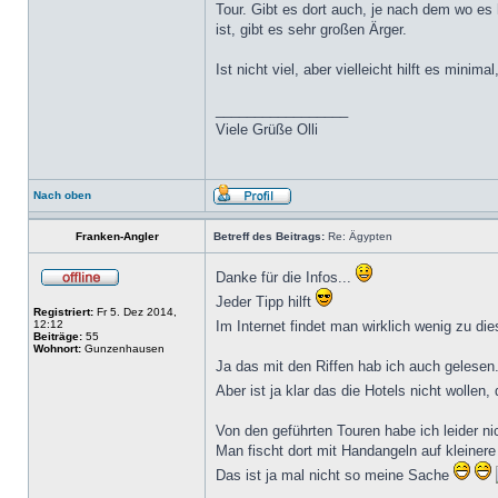
Tour. Gibt es dort auch, je nach dem wo es 
ist, gibt es sehr großen Ärger.
Ist nicht viel, aber vielleicht hilft es minima
_________________
Viele Grüße Olli
Nach oben
Franken-Angler
Betreff des Beitrags:
Re: Ägypten
Danke für die Infos...
Jeder Tipp hilft
Registriert:
Fr 5. Dez 2014,
12:12
Im Internet findet man wirklich wenig zu 
Beiträge:
55
Wohnort:
Gunzenhausen
Ja das mit den Riffen hab ich auch gelesen
Aber ist ja klar das die Hotels nicht wolle
Von den geführten Touren habe ich leider ni
Man fischt dort mit Handangeln auf kleinere
Das ist ja mal nicht so meine Sache