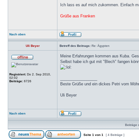
Ich lass es auf mich zukommen. Einfach ma
Grüße aus Franken
Nach oben
Uli Beyer
Betreff des Beitrags:
Re: Ägypten
Meine Erfahrungen kommen aus Kuba. Gesehe
Selbst habe ich gut mit "Blech" fangen könn
Registriert:
Do 2. Sep 2010,
02:02
_________________
Beiträge:
6726
Beste Grüße und ein dickes Petri vom Möh
Uli Beyer
Nach oben
Beiträge 
Seite
1
von
1
[ 4 Beiträge ]