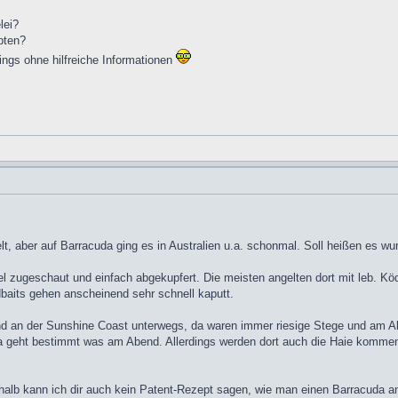
lei?
pten?
ings ohne hilfreiche Informationen
t, aber auf Barracuda ging es in Australien u.a. schonmal. Soll heißen es wu
 zugeschaut und einfach abgekupfert. Die meisten angelten dort mit leb. Köde
aits gehen anscheinend sehr schnell kaputt.
und an der Sunshine Coast unterwegs, da waren immer riesige Stege und am A
da geht bestimmt was am Abend. Allerdings werden dort auch die Haie kommen
shalb kann ich dir auch kein Patent-Rezept sagen, wie man einen Barracuda a