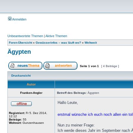
Anmelden
Unbeantwortete Themen
|
Aktive Themen
Foren-Übersicht
»
Gewässerinfos – was läuft wo?
»
Weltweit
Ägypten
Seite
1
von
1
[ 4 Beiträge ]
Druckansicht
Autor
Franken-Angler
Betreff des Beitrags:
Ägypten
Hallo Leute,
Registriert:
Fr 5. Dez 2014,
erstmal wünsche ich euch noch allen ein tol
12:12
Beiträge:
55
Wohnort:
Gunzenhausen
Nun zu meiner Frage:
Ich werde dieses Jahr im September nach Ä