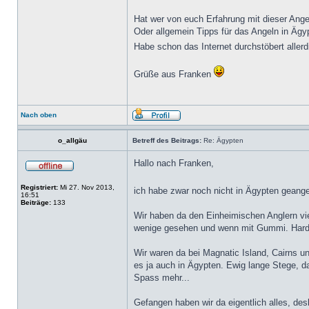
Hat wer von euch Erfahrung mit dieser Ange
Oder allgemein Tipps für das Angeln in Ägy
Habe schon das Internet durchstöbert allerd
Grüße aus Franken
Nach oben
o_allgäu
Betreff des Beitrags:
Re: Ägypten
Hallo nach Franken,
Registriert:
Mi 27. Nov 2013,
ich habe zwar noch nicht in Ägypten geangel
16:51
Beiträge:
133
Wir haben da den Einheimischen Anglern viel
wenige gesehen und wenn mit Gummi. Hardb
Wir waren da bei Magnatic Island, Cairns 
es ja auch in Ägypten. Ewig lange Stege, 
Spass mehr...
Gefangen haben wir da eigentlich alles, de