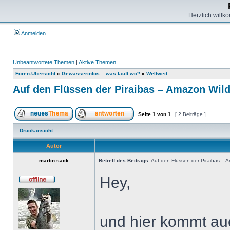
Herzlich willk
Anmelden
Unbeantwortete Themen
|
Aktive Themen
Foren-Übersicht
»
Gewässerinfos – was läuft wo?
»
Weltweit
Auf den Flüssen der Piraibas – Amazon Wild 
Seite
1
von
1
[ 2 Beiträge ]
Druckansicht
Autor
martin.sack
Betreff des Beitrags:
Auf den Flüssen der Piraibas – A
Hey,
und hier kommt auc