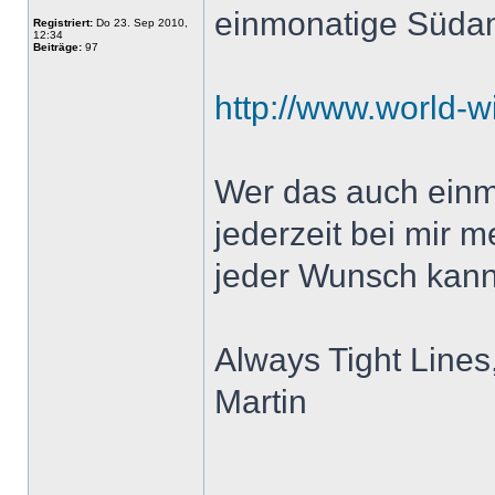
einmonatige Südam
Registriert:
Do 23. Sep 2010,
12:34
Beiträge:
97
http://www.world-wi
Wer das auch einm
jederzeit bei mir me
jeder Wunsch kann
Always Tight Lines
Martin
______________