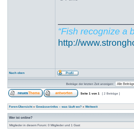
______________
“Fish recognize a b
http://www.strong
Nach oben
Beiträge der letzten Zeit anzeigen:
Seite
1
von
1
[ 2 Beiträge ]
Foren-Übersicht
»
Gewässerinfos – was läuft wo?
»
Weltweit
Wer ist online?
Mitglieder in diesem Forum: 0 Mitglieder und 1 Gast