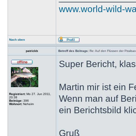
www.world-wild-wa
Nach oben
patrickb
Betreff des Beitrags:
Re: Auf den Flüssen der Piraibas
Super Bericht, klas
Martin mir ist ein 
Registriert:
Mo 27. Jun 2011,
Wenn man auf Beric
20:38
Beiträge:
396
Wohnort:
Neheim
ein Berichtsbild kli
Gruß