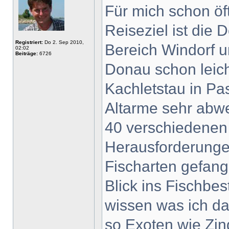
Für mich schon öf
Reiseziel ist die
Registriert:
Do 2. Sep 2010,
Bereich Windorf u
02:02
Beiträge:
6726
Donau schon leic
Kachletstau in Pa
Altarme sehr abwe
40 verschiedenen
Herausforderungen
Fischarten gefan
Blick ins Fischb
wissen was ich d
so Exoten wie Zin