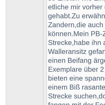
etliche mir vorhe
gehabt.Zu erwähne
Zandern,die auch
können.Mein PB-Z
Strecke,habe ihn 
Walleransitz gefa
einen Beifang ärg
Exemplare über 2
bieten eine span
einem Biß rasante
Strecke suchen,do
fangen mit der Fe