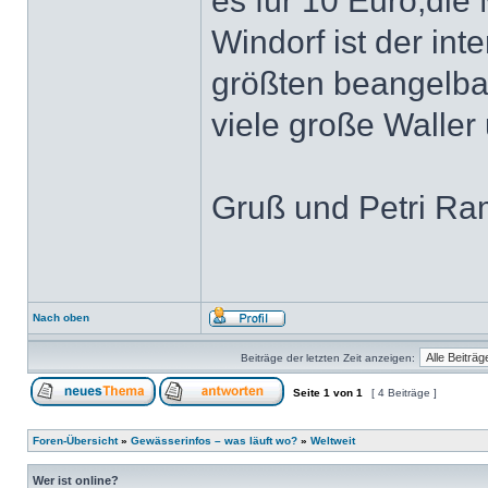
es für 10 Euro,die 
Windorf ist der in
größten beangelba
viele große Waller
Gruß und Petri R
Nach oben
Beiträge der letzten Zeit anzeigen:
Seite
1
von
1
[ 4 Beiträge ]
Foren-Übersicht
»
Gewässerinfos – was läuft wo?
»
Weltweit
Wer ist online?