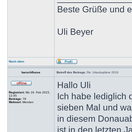
Beste Grüße und e
Uli Beyer
Nach oben
barschflosse
Betreff des Beitrags:
Re: Urlaubspläne 2016
Hallo Uli
Registriert:
Mo 16. Feb 2015,
Ich habe lediglich
12:45
Beiträge:
76
Wohnort:
Menden
sieben Mal und wa
in diesem Donauabs
ist in den letzten 