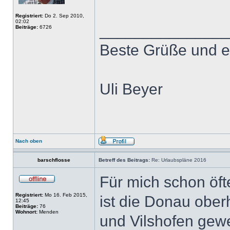
Registriert:
Do 2. Sep 2010,
02:02
______________
Beiträge:
6726
Beste Grüße und e
Uli Beyer
Nach oben
barschflosse
Betreff des Beitrags:
Re: Urlaubspläne 2016
Für mich schon öft
Registriert:
Mo 16. Feb 2015,
ist die Donau ober
12:45
Beiträge:
76
Wohnort:
Menden
und Vilshofen gew