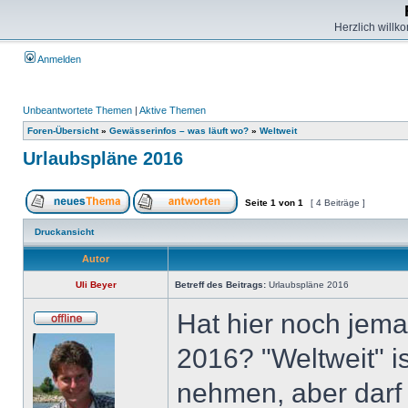
Herzlich willk
Anmelden
Unbeantwortete Themen
|
Aktive Themen
Foren-Übersicht
»
Gewässerinfos – was läuft wo?
»
Weltweit
Urlaubspläne 2016
Seite
1
von
1
[ 4 Beiträge ]
Druckansicht
Autor
Uli Beyer
Betreff des Beitrags:
Urlaubspläne 2016
Hat hier noch jema
2016? "Weltweit" ist
nehmen, aber darf 