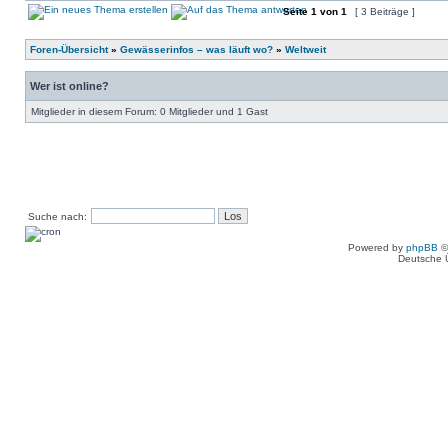
Seite
1
von
1
[ 3 Beiträge ]
Foren-Übersicht
»
Gewässerinfos – was läuft wo?
»
Weltweit
Wer ist online?
Mitglieder in diesem Forum: 0 Mitglieder und 1 Gast
Suche nach:
Powered by
phpBB
©
Deutsche 