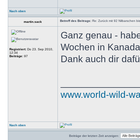
Nach oben
Betreff des Beitrags:
Re: Zurück mit 92 Nilbarschen bi
martin.sack
Ganz genau - habe 
Wochen in Kanada
Registriert:
Do 23. Sep 2010,
12:34
Dank auch dir daf
Beiträge:
97
______________
www.world-wild-wa
Nach oben
Beiträge der letzten Zeit anzeigen: