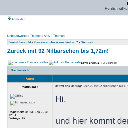
Herzlich willk
Anmelden
Unbeantwortete Themen
|
Aktive Themen
Foren-Übersicht
»
Gewässerinfos – was läuft wo?
»
Weltweit
Zurück mit 92 Nilbarschen bis 1,72m!
Seite
1
von
1
[ 3 Beiträge ]
Druckansicht
Autor
Betreff des Beitrags:
Zurück mit 92 Nilbarschen bis 1,
martin.sack
Hi,
Registriert:
Do 23. Sep 2010,
12:34
und hier kommt de
Beiträge:
97