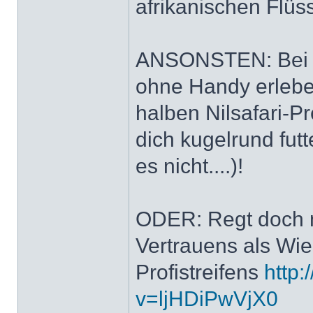
afrikanischen Flüs
ANSONSTEN: Bei m
ohne Handy erleb
halben Nilsafari-P
dich kugelrund fut
es nicht....)!
ODER: Regt doch m
Vertrauens als Wi
Profistreifens
http
v=ljHDiPwVjX0