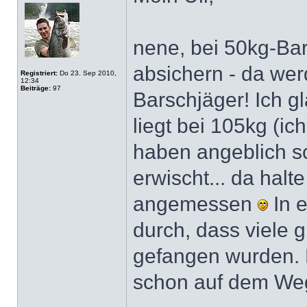
nene, bei 50kg-Bar
absichern - da wer
Registriert:
Do 23. Sep 2010,
12:34
Beiträge:
97
Barschjäger! Ich g
liegt bei 105kg (ic
haben angeblich s
erwischt... da halte
angemessen
In e
durch, dass viele
gefangen wurden. M
schon auf dem We