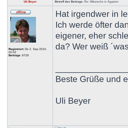
Uli Beyer
Betreff des Beitrags:
Re: Nilbarsche in Ägypten
Hat irgendwer in le
Ich werde öfter da
eigener, eher schl
da? Wer weiß ´was
Registriert:
Do 2. Sep 2010,
02:02
Beiträge:
6726
______________
Beste Grüße und e
Uli Beyer