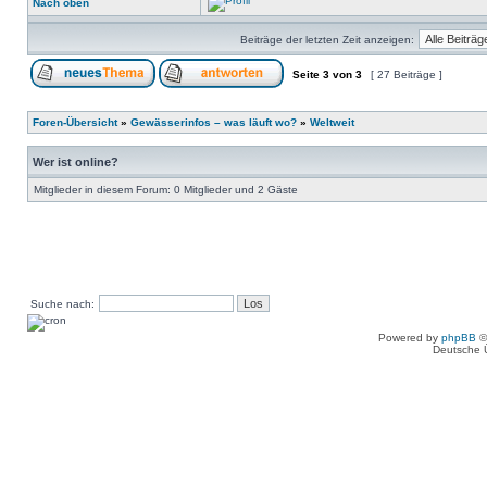
Nach oben
Beiträge der letzten Zeit anzeigen:
Seite
3
von
3
[ 27 Beiträge ]
Foren-Übersicht
»
Gewässerinfos – was läuft wo?
»
Weltweit
Wer ist online?
Mitglieder in diesem Forum: 0 Mitglieder und 2 Gäste
Suche nach:
Powered by
phpBB
©
Deutsche 