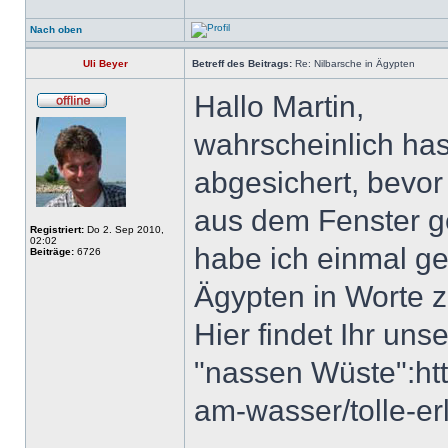
Nach oben
Uli Beyer
Betreff des Beitrags:
Re: Nilbarsche in Ägypten
Hallo Martin,
wahrscheinlich has
abgesichert, bevor
aus dem Fenster g
Registriert:
Do 2. Sep 2010,
02:02
habe ich einmal ge
Beiträge:
6726
Ägypten in Worte z
Hier findet Ihr uns
"nassen Wüste":htt
am-wasser/tolle-er