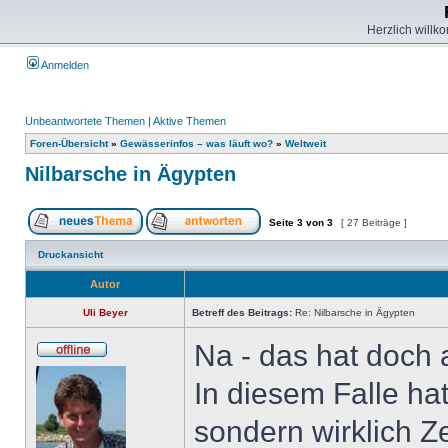
Herzlich willk
Anmelden
Unbeantwortete Themen
|
Aktive Themen
Foren-Übersicht
»
Gewässerinfos – was läuft wo?
»
Weltweit
Nilbarsche in Ägypten
Seite
3
von
3
[ 27 Beiträge ]
Druckansicht
Autor
Uli Beyer
Betreff des Beitrags:
Re: Nilbarsche in Ägypten
Na - das hat doch
In diesem Falle h
sondern wirklich Z