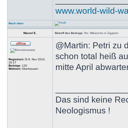
www.world-wild-wa
Nach oben
Marcel E.
Betreff des Beitrags:
Re: Nilbarsche in Ägypten
@Martin: Petri zu 
schon total heiß a
Registriert:
Di 9. Nov 2010,
16:17
mitte April abwart
Beiträge:
120
Wohnort:
Oberhausen
______________
Das sind keine Rec
Neologismus !