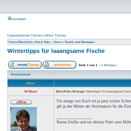
Anmelden
Unbeantwortete Themen
|
Aktive Themen
Foren-Übersicht
»
Put & Take – Seen
»
Tackle und Montagen
Wintertipps für laaangsame Fische
Seite
1
von
1
[ 3 Beiträge ]
Druckansicht
Autor
Uli Beyer
Betreff des Beitrags:
Wintertipps für laaangsame Fisc
Für einige von Euch ist ja jetzt schon Schon
gilt ja der Winter als Hochsaison für die 
_________________
Beste Grüße und ein dickes Petri vom Möh