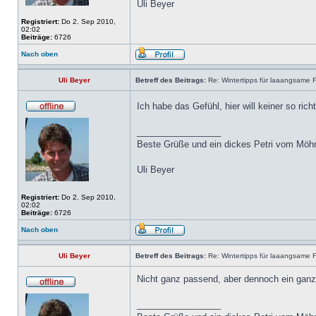
Uli Beyer
Registriert:
Do 2. Sep 2010,
02:02
Beiträge:
6726
Nach oben
Uli Beyer
Betreff des Beitrags:
Re: Wintertipps für laaangsame 
Ich habe das Gefühl, hier will keiner so ric
_________________
Beste Grüße und ein dickes Petri vom Möh
Uli Beyer
Registriert:
Do 2. Sep 2010,
02:02
Beiträge:
6726
Nach oben
Uli Beyer
Betreff des Beitrags:
Re: Wintertipps für laaangsame 
Nicht ganz passend, aber dennoch ein g
_________________