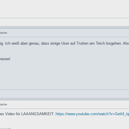
Fische
htig. Ich weiß aber genau, dass einige User auf Trutten am Teich losgehen. Als
nesee!
Fische
anzes Video für LAAANGSAMKEIT:
https://www.youtube.com/watch?v=GetI4_l