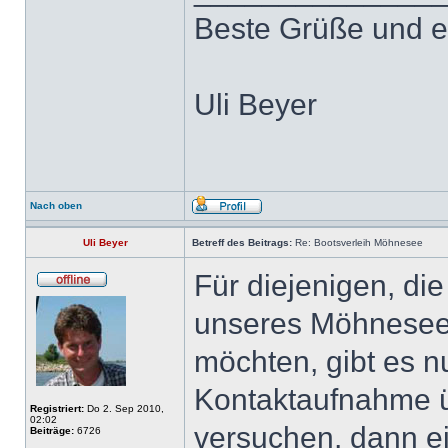
Beste Grüße und e
Uli Beyer
Nach oben
Uli Beyer
Betreff des Beitrags:
Re: Bootsverleih Möhnesee
Für diejenigen, di
unseres Möhneseeg
möchten, gibt es nu
Kontaktaufnahme ü
Registriert:
Do 2. Sep 2010,
02:02
versuchen, dann e
Beiträge:
6726