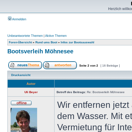
Herzlich willk
Anmelden
Unbeantwortete Themen
|
Aktive Themen
Foren-Übersicht
»
Rund ums Boot
»
Infos zur Bootsauswahl
Bootsverleih Möhnesee
Seite
2
von
2
[ 16 Beiträge ]
Druckansicht
Autor
Uli Beyer
Betreff des Beitrags:
Re: Bootsverleih Möhnesee
Wir entfernen jetz
dem Wasser. Mit et
Vermietung für Int