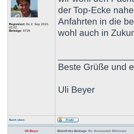
der Top-Ecke nahe
Anfahrten in die b
Registriert:
Do 2. Sep 2010,
02:02
wohl auch in Zukunf
Beiträge:
6726
______________
Beste Grüße und e
Uli Beyer
Nach oben
Uli Beyer
Betreff des Beitrags:
Re: Bootsverleih Möhnesee