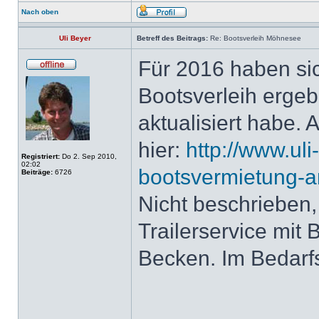
Nach oben
Uli Beyer
Betreff des Beitrags:
Re: Bootsverleih Möhnesee
Für 2016 haben si
Bootsverleih ergeb
aktualisiert habe. 
hier:
http://www.ul
Registriert:
Do 2. Sep 2010,
02:02
bootsvermietung-
Beiträge:
6726
Nicht beschrieben,
Trailerservice mit
Becken. Im Bedarfs
______________