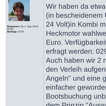
Wir haben da etwa
(in bescheidenem 
24 Volt)in Kombi mi
Registriert:
Do 2. Sep 2010,
02:02
Heckmotor wahlwei
Beiträge:
6726
Euro. Verfügbarke
erfragt werden: 0
Auch haben wir 2 
den Verleih aufge
Angeln" und eine 
einfacher geworden!
Bootsbuchung unbe
dem Prinzip "Auswa