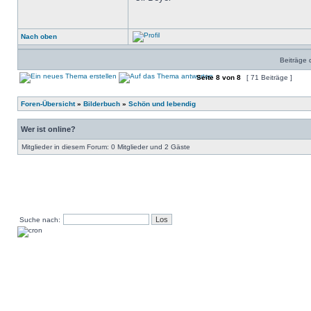
Nach oben
Beiträge 
Seite
8
von
8
[ 71 Beiträge ]
Foren-Übersicht
»
Bilderbuch
»
Schön und lebendig
Wer ist online?
Mitglieder in diesem Forum: 0 Mitglieder und 2 Gäste
Suche nach: