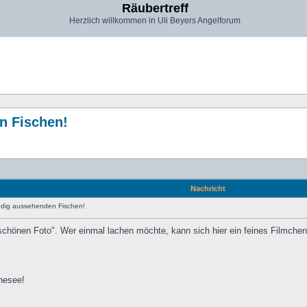
Räubertreff
Herzlich willkommen in Uli Beyers Angelforum
n Fischen!
Nachricht
dig aussehenden Fischen!
schönen Foto". Wer einmal lachen möchte, kann sich hier ein feines Filmc
nesee!