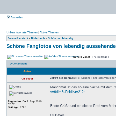
Anmelden
Unbeantwortete Themen
|
Aktive Themen
Foren-Übersicht
»
Bilderbuch
»
Schön und lebendig
Schöne Fangfotos von lebendig aussehende
Seite
8
von
8
[ 71 Beiträge ]
Druckansicht
Autor
Betreff des Beitrags:
Re: Schöne Fangfotos von leben
Uli Beyer
Manchmal ist das so eine Sache mit dem "
v=9dIm8uFnidI&t=212s
_________________
Registriert:
Do 2. Sep 2010,
02:02
Beste Grüße und ein dickes Petri vom Möh
Beiträge:
6726
Uli Beyer