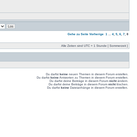
Gehe zu Seite
Vorherige
1
...
4
,
5
,
6
,
7
,
8
Alle Zeiten sind UTC + 1 Stunde [ Sommerzeit ]
Du darfst
keine
neuen Themen in diesem Forum erstellen.
Du darfst
keine
Antworten zu Themen in diesem Forum erstellen.
Du darfst deine Beiträge in diesem Forum
nicht
ändern.
Du darfst deine Beiträge in diesem Forum
nicht
löschen.
Du darfst
keine
Dateianhänge in diesem Forum erstellen.