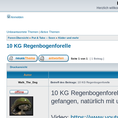
Herzlich willk
Anmelden
Unbeantwortete Themen
|
Aktive Themen
Foren-Übersicht
»
Put & Take – Seen
»
Köder und mehr
10 KG Regenbogenforelle
Seite
1
von
1
[ 1 Beitrag ]
Druckansicht
Autor
Walk_The_Dog
Betreff des Beitrags:
10 KG Regenbogenforelle
10 KG Regenbogenforelle
gefangen, natürlich mit
Video:
https://www.you