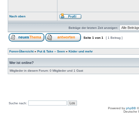
Nach oben
Beiträge der letzten Zeit anzeigen:
Seite
1
von
1
[ 1 Beitrag ]
Foren-Übersicht
»
Put & Take – Seen
»
Köder und mehr
Wer ist online?
Mitglieder in diesem Forum: 0 Mitglieder und 1 Gast
Suche nach:
Powered by
phpBB
©
Deutsche 