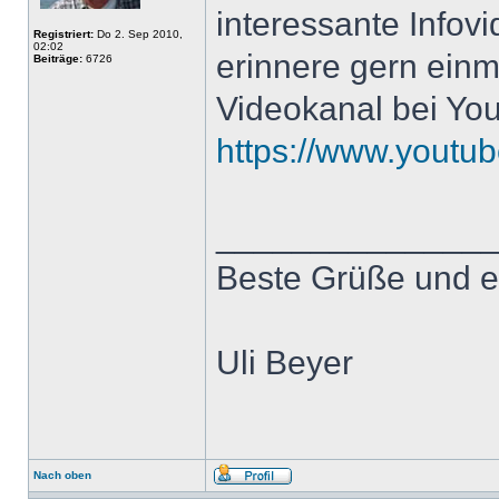
interessante Infov
Registriert:
Do 2. Sep 2010,
02:02
erinnere gern ein
Beiträge:
6726
Videokanal bei You
https://www.youtub
______________
Beste Grüße und e
Uli Beyer
Nach oben