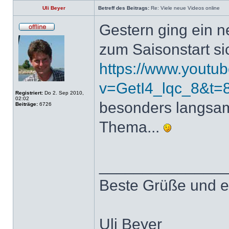
Uli Beyer
Betreff des Beitrags:
Re: Viele neue Videos online
Gestern ging ein 
zum Saisonstart sic
https://www.youtu
v=GetI4_lqc_8&t=
Registriert:
Do 2. Sep 2010,
02:02
besonders langsam
Beiträge:
6726
Thema...
______________
Beste Grüße und e
Uli Beyer