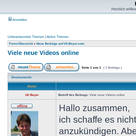
Herzlich willk
Anmelden
Unbeantwortete Themen
|
Aktive Themen
Foren-Übersicht
»
Neue Beiträge auf Uli-Beyer.com
Viele neue Videos online
Seite
1
von
1
[ 2 Beiträge ]
Druckansicht
Autor
Uli Beyer
Betreff des Beitrags:
Viele neue Videos online
Hallo zusammen,
ich schaffe es nich
anzukündigen. Aber 