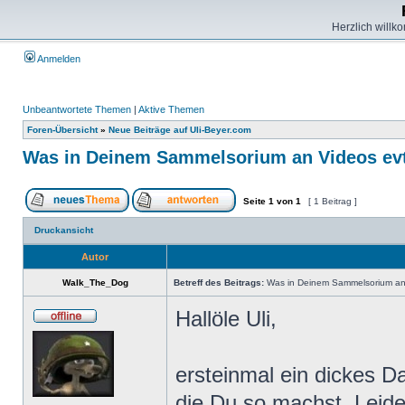
Herzlich willk
Anmelden
Unbeantwortete Themen
|
Aktive Themen
Foren-Übersicht
»
Neue Beiträge auf Uli-Beyer.com
Was in Deinem Sammelsorium an Videos evtl
Seite
1
von
1
[ 1 Beitrag ]
Druckansicht
Autor
Walk_The_Dog
Betreff des Beitrags:
Was in Deinem Sammelsorium an V
Hallöle Uli,
ersteinmal ein dickes D
die Du so machst. Leide