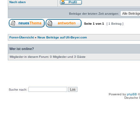
Nach oben
Beiträge der letzten Zeit anzeigen:
Seite
1
von
1
[ 1 Beitrag ]
Foren-Übersicht
»
Neue Beiträge auf Uli-Beyer.com
Wer ist online?
Mitglieder in diesem Forum: 0 Mitglieder und 3 Gäste
Suche nach:
Powered by
phpBB
©
Deutsche 