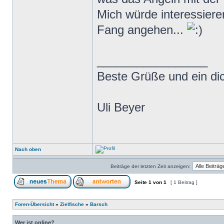
Mich würde interessieren
Fang angehen...
_________________
Beste Grüße und ein di
Uli Beyer
Nach oben
Beiträge der letzten Zeit anzeigen:
Seite
1
von
1
[ 1 Beitrag ]
Foren-Übersicht
»
Zielfische
»
Barsch
Wer ist online?