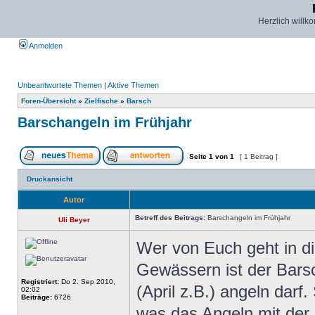
Herzlich willk
Anmelden
Unbeantwortete Themen
|
Aktive Themen
Foren-Übersicht
»
Zielfische
»
Barsch
Barschangeln im Frühjahr
Seite
1
von
1
[ 1 Beitrag ]
Druckansicht
Autor
Betreff des Beitrags:
Barschangeln im Frühjahr
Uli Beyer
Wer von Euch geht in d
Gewässern ist der Barsc
Registriert:
Do 2. Sep 2010,
(April z.B.) angeln darf.
02:02
Beiträge:
6726
was das Angeln mit der