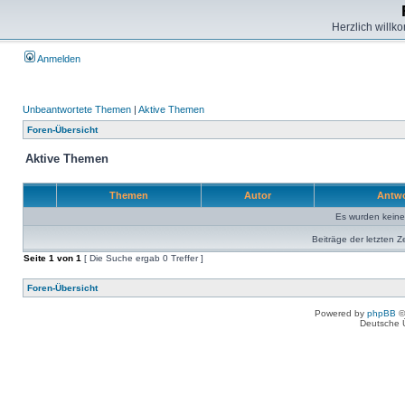
Herzlich willk
Anmelden
Unbeantwortete Themen
|
Aktive Themen
Foren-Übersicht
Aktive Themen
Themen
Autor
Antw
Es wurden kein
Beiträge der letzten Z
Seite
1
von
1
[ Die Suche ergab 0 Treffer ]
Foren-Übersicht
Powered by
phpBB
©
Deutsche 