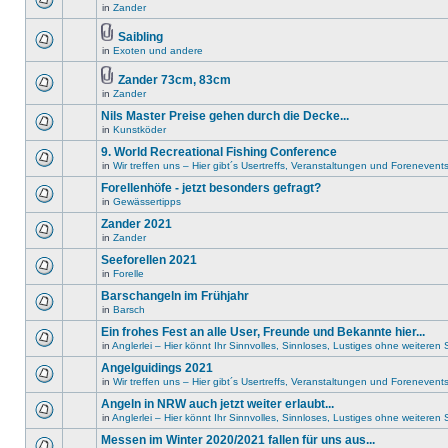
in
Zander
Saibling
in
Exoten und andere
Zander 73cm, 83cm
in
Zander
Nils Master Preise gehen durch die Decke...
in
Kunstköder
9. World Recreational Fishing Conference
in
Wir treffen uns – Hier gibt´s Usertreffs, Veranstaltungen und Forenevent
Forellenhöfe - jetzt besonders gefragt?
in
Gewässertipps
Zander 2021
in
Zander
Seeforellen 2021
in
Forelle
Barschangeln im Frühjahr
in
Barsch
Ein frohes Fest an alle User, Freunde und Bekannte hier...
in
Anglerlei – Hier könnt Ihr Sinnvolles, Sinnloses, Lustiges ohne weitere
Angelguidings 2021
in
Wir treffen uns – Hier gibt´s Usertreffs, Veranstaltungen und Forenevent
Angeln in NRW auch jetzt weiter erlaubt...
in
Anglerlei – Hier könnt Ihr Sinnvolles, Sinnloses, Lustiges ohne weitere
Messen im Winter 2020/2021 fallen für uns aus...