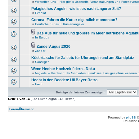
in
Wir treffen uns – Hier gibt´s Usertreffs, Veranstaltungen und Forenevent
Pelagisches Angeln - wie ist es nach längerer Zeit?
in
Echolot
Corona: Fahren die Kutter eigentlich momentan?
in
Deutsche Kutter- + Küstenangelei
Das Aus für neue und größere im Meer betriebene Aquaku
in
In Europa
ZanderAugust2020
in
Zander
Ködertasche für Zalt etc für Uferangeln und am Standplatz
in
Sonstiges
Wenn Hechte Hochzeit feiern - Doku
in
Anglerlei – Hier könnt Ihr Sinnvolles, Sinnloses, Lustiges ohne weitere
Hecht in den Bodden: Uli Beyer Retro...
in
Hecht
Beiträge der letzten Zeit anzeigen:
Seite
1
von
14
[ Die Suche ergab 343 Treffer ]
Foren-Übersicht
Powered by
phpBB
©
Deutsche 