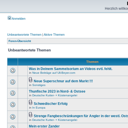
Herzlich willk
Anmelden
Unbeantwortete Themen
|
Aktive Themen
Foren-Übersicht
Unbeantwortete Themen
Themen
Was in Deinem Sammelsorium an Videos evtl. fehlt.
in
Neue Beiträge auf Uli-Beyer.com
Neue Superschnur auf dem Markt !!!
in
Sonstiges
Thunfische 2023 in Nord- & Ostsee
in
Deutsche Kutter- + Küstenangelei
Schwedischer Erfolg
in
In Europa
Strenge Fangbeschränkungen für Angler in der westl. Ost
in
Deutsche Kutter- + Küstenangelei
Mein erster Zander