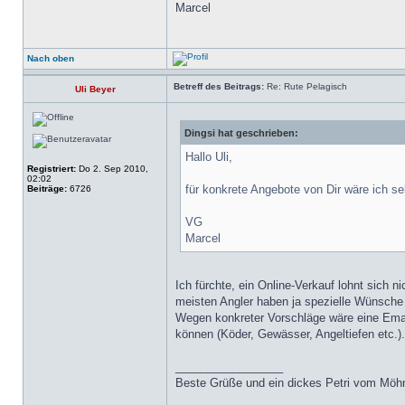
Marcel
Nach oben
Betreff des Beitrags:
Re: Rute Pelagisch
Uli Beyer
Dingsi hat geschrieben:
Hallo Uli,
Registriert:
Do 2. Sep 2010,
02:02
für konkrete Angebote von Dir wäre ich s
Beiträge:
6726
VG
Marcel
Ich fürchte, ein Online-Verkauf lohnt sich
meisten Angler haben ja spezielle Wünsche
Wegen konkreter Vorschläge wäre eine Email
können (Köder, Gewässer, Angeltiefen etc.).
_________________
Beste Grüße und ein dickes Petri vom Möh