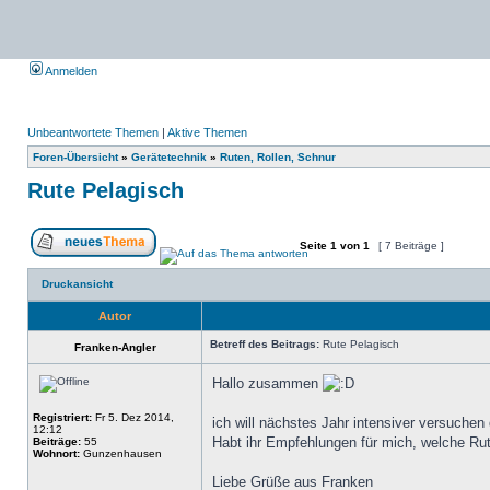
Anmelden
Unbeantwortete Themen
|
Aktive Themen
Foren-Übersicht
»
Gerätetechnik
»
Ruten, Rollen, Schnur
Rute Pelagisch
Seite
1
von
1
[ 7 Beiträge ]
Druckansicht
Autor
Betreff des Beitrags:
Rute Pelagisch
Franken-Angler
Hallo zusammen
Registriert:
Fr 5. Dez 2014,
ich will nächstes Jahr intensiver versuchen 
12:12
Habt ihr Empfehlungen für mich, welche Ru
Beiträge:
55
Wohnort:
Gunzenhausen
Liebe Grüße aus Franken