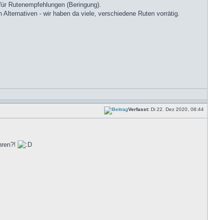
e für Rutenempfehlungen (Beringung).
h Alternativen - wir haben da viele, verschiedene Ruten vorrätig.
Verfasst:
Di 22. Dez 2020, 08:44
hren?!