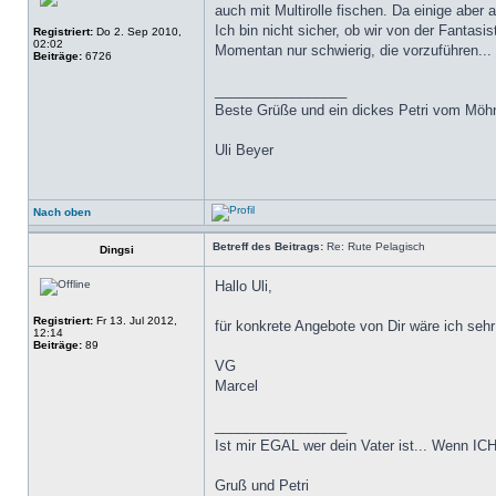
auch mit Multirolle fischen. Da einige aber
Ich bin nicht sicher, ob wir von der Fantasi
Registriert:
Do 2. Sep 2010,
02:02
Momentan nur schwierig, die vorzuführen...
Beiträge:
6726
_________________
Beste Grüße und ein dickes Petri vom Möh
Uli Beyer
Nach oben
Betreff des Beitrags:
Re: Rute Pelagisch
Dingsi
Hallo Uli,
Registriert:
Fr 13. Jul 2012,
für konkrete Angebote von Dir wäre ich seh
12:14
Beiträge:
89
VG
Marcel
_________________
Ist mir EGAL wer dein Vater ist... Wenn ICH
Gruß und Petri