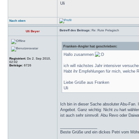
Uli
Nach oben
Betreff des Beitrags:
Re: Rute Pelagisch
Uli Beyer
Franken-Angler hat geschrieben:
Hallo zusammen
Registriert:
Do 2. Sep 2010,
02:02
ich will nächstes Jahr intensiver versuche
Beiträge:
6726
Habt ihr Empfehlungen für mich, welche 
Liebe Grüße aus Franken
Uli
Ich bin in dieser Sache absoluter Abu-Fan. 
Angebot. Ganz wichtig: Nicht zu hart wähle
ist auch sehr sinnvoll. Abu Revo oder Daiw
_________________
Beste Grüße und ein dickes Petri vom Möh