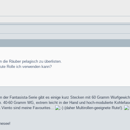
n die Räuber pelagisch zu überlisten.
Rute Rolle ich verwenden kann?
In der Fantasista-Serie gibt es einige kurz Stecken mit 60 Gramm Wurfgewicht
n. 40-60 Gramm WG, extrem leicht in der Hand und hoch-modulierte Kohlefaser 
a Viento sind meine Favourites...
(daher Multirollen-geeignete Rute!).
nesee!