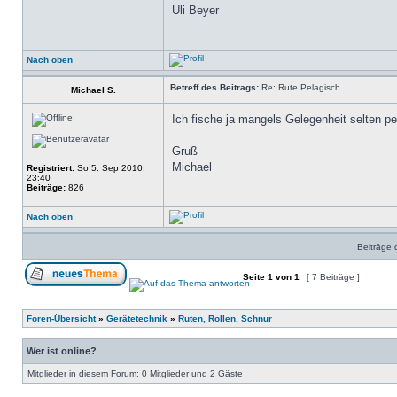
Uli Beyer
Nach oben
Betreff des Beitrags:
Re: Rute Pelagisch
Michael S.
Ich fische ja mangels Gelegenheit selten pela
Gruß
Michael
Registriert:
So 5. Sep 2010,
23:40
Beiträge:
826
Nach oben
Beiträge 
Seite
1
von
1
[ 7 Beiträge ]
Foren-Übersicht
»
Gerätetechnik
»
Ruten, Rollen, Schnur
Wer ist online?
Mitglieder in diesem Forum: 0 Mitglieder und 2 Gäste