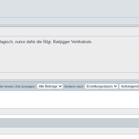
gisch, nutze dafür die 50gr. Baitjigger Vertikalrute.
der letzten Zeit anzeigen:
Sortiere nach