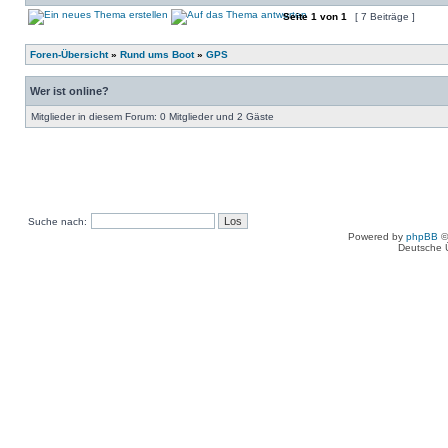
Seite
1
von
1
[ 7 Beiträge ]
Foren-Übersicht
»
Rund ums Boot
»
GPS
Wer ist online?
Mitglieder in diesem Forum: 0 Mitglieder und 2 Gäste
Suche nach:
Powered by
phpBB
©
Deutsche 