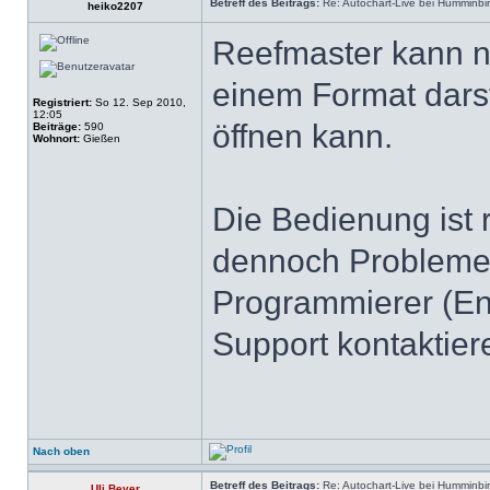
Betreff des Beitrags:
Re: Autochart-Live bei Humminbi
heiko2207
Reefmaster kann noc
einem Format dars
Registriert:
So 12. Sep 2010,
12:05
öffnen kann.
Beiträge:
590
Wohnort:
Gießen
Die Bedienung ist re
dennoch Probleme 
Programmierer (En
Support kontaktier
Nach oben
Betreff des Beitrags:
Re: Autochart-Live bei Humminbi
Uli Beyer