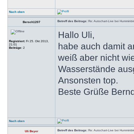
Nach oben
Betreff des Beitrags:
Re: Autochart-Live bei Humminbi
Bersch1207
Hallo Uli,
Registriert:
Fr 25. Okt 2013,
habe auch damit a
21:01
Beiträge:
2
weiß aber nicht wi
Wasserstände ausg
Ansonsten top.
Beste Grüße Bern
Nach oben
Betreff des Beitrags:
Re: Autochart-Live bei Humminbi
Uli Beyer