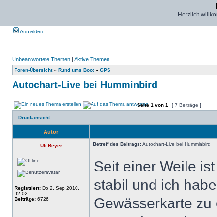
Herzlich willk
Anmelden
Unbeantwortete Themen
|
Aktive Themen
Foren-Übersicht
»
Rund ums Boot
»
GPS
Autochart-Live bei Humminbird
Seite
1
von
1
[ 7 Beiträge ]
Druckansicht
Autor
Betreff des Beitrags:
Autochart-Live bei Humminbird
Uli Beyer
Seit einer Weile i
stabil und ich hab
Registriert:
Do 2. Sep 2010,
02:02
Gewässerkarte zu e
Beiträge:
6726