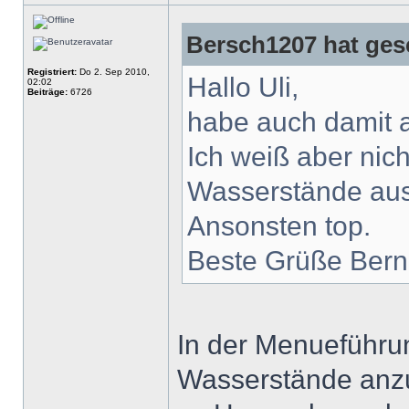
Bersch1207 hat ges
Registriert:
Do 2. Sep 2010,
Hallo Uli,
02:02
Beiträge:
6726
habe auch damit 
Ich weiß aber nich
Wasserstände ausg
Ansonsten top.
Beste Grüße Bern
In der Menueführun
Wasserstände anzu