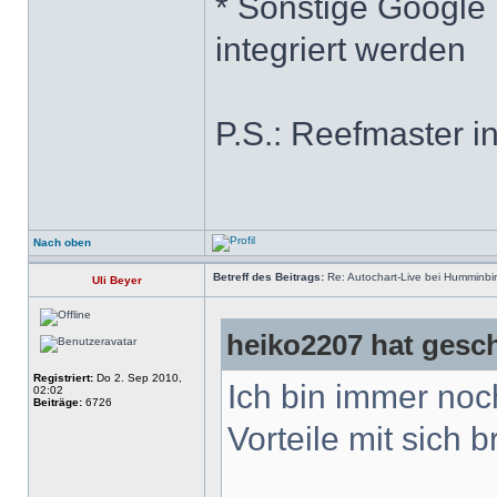
* Sonstige Google
integriert werden
P.S.: Reefmaster in
Nach oben
Betreff des Beitrags:
Re: Autochart-Live bei Humminbi
Uli Beyer
heiko2207 hat gesc
Registriert:
Do 2. Sep 2010,
Ich bin immer noc
02:02
Beiträge:
6726
Vorteile mit sich br