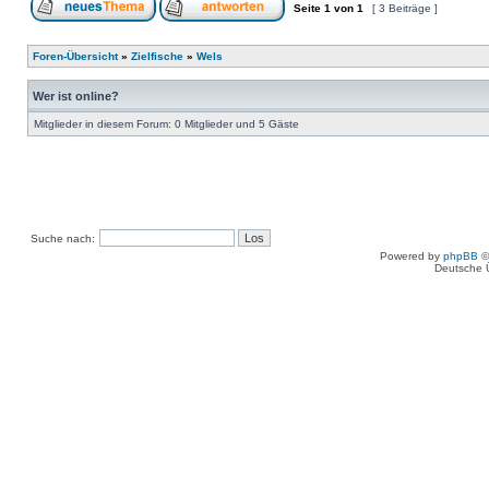
Seite
1
von
1
[ 3 Beiträge ]
Foren-Übersicht
»
Zielfische
»
Wels
Wer ist online?
Mitglieder in diesem Forum: 0 Mitglieder und 5 Gäste
Suche nach:
Powered by
phpBB
©
Deutsche 