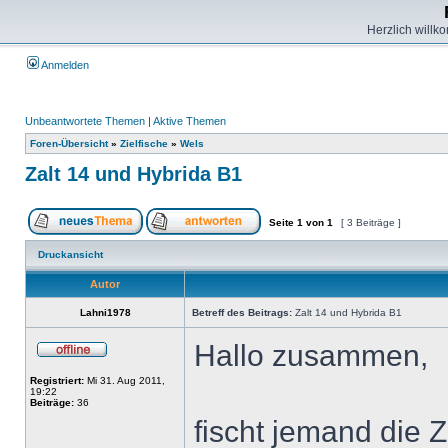
Herzlich willk
Anmelden
Unbeantwortete Themen
|
Aktive Themen
Foren-Übersicht
»
Zielfische
»
Wels
Zalt 14 und Hybrida B1
Seite
1
von
1
[ 3 Beiträge ]
Druckansicht
Autor
Lahni1978
Betreff des Beitrags:
Zalt 14 und Hybrida B1
Hallo zusammen,
Registriert:
Mi 31. Aug 2011,
19:22
Beiträge:
36
fischt jemand die 