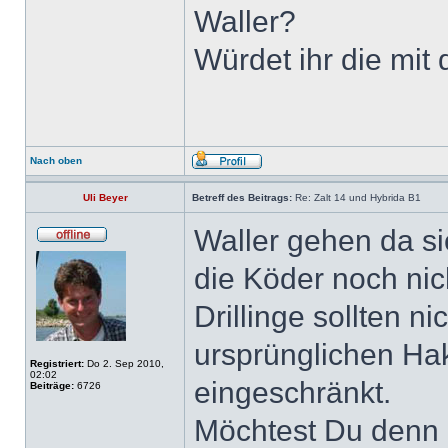
Waller?
Würdet ihr die mit
Nach oben
Uli Beyer
Betreff des Beitrags:
Re: Zalt 14 und Hybrida B1
Waller gehen da si
die Köder noch nich
Drillinge sollten ni
ursprünglichen Hak
Registriert:
Do 2. Sep 2010,
02:02
eingeschränkt.
Beiträge:
6726
Möchtest Du denn m