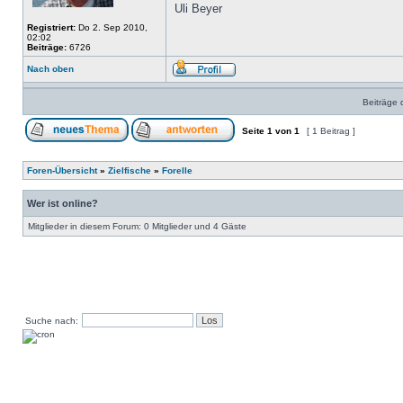
Uli Beyer
Registriert:
Do 2. Sep 2010,
02:02
Beiträge:
6726
Nach oben
Beiträge 
Seite
1
von
1
[ 1 Beitrag ]
Foren-Übersicht
»
Zielfische
»
Forelle
Wer ist online?
Mitglieder in diesem Forum: 0 Mitglieder und 4 Gäste
Suche nach: