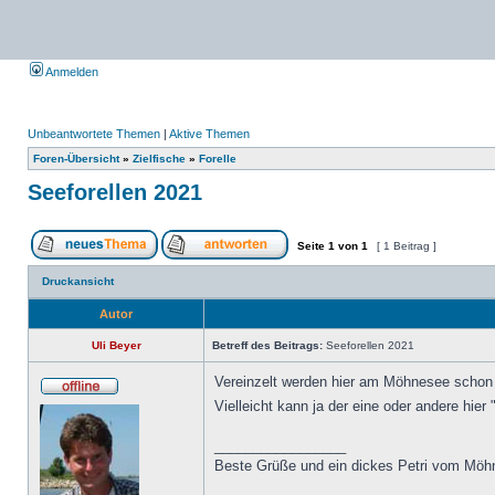
Anmelden
Unbeantwortete Themen
|
Aktive Themen
Foren-Übersicht
»
Zielfische
»
Forelle
Seeforellen 2021
Seite
1
von
1
[ 1 Beitrag ]
Druckansicht
Autor
Uli Beyer
Betreff des Beitrags:
Seeforellen 2021
Vereinzelt werden hier am Möhnesee schon S
Vielleicht kann ja der eine oder andere hier
_________________
Beste Grüße und ein dickes Petri vom Möh