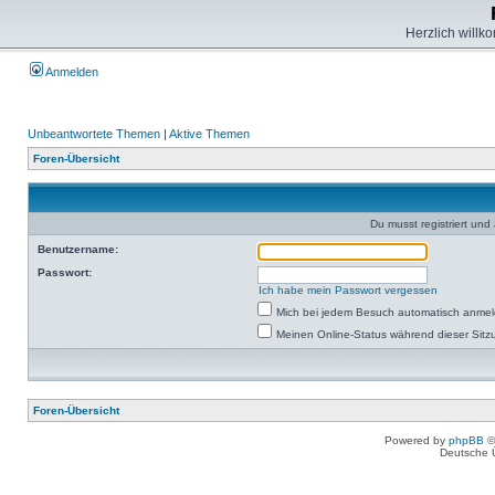
Herzlich willk
Anmelden
Unbeantwortete Themen
|
Aktive Themen
Foren-Übersicht
Du musst registriert un
Benutzername:
Passwort:
Ich habe mein Passwort vergessen
Mich bei jedem Besuch automatisch anme
Meinen Online-Status während dieser Sitz
Foren-Übersicht
Powered by
phpBB
©
Deutsche 