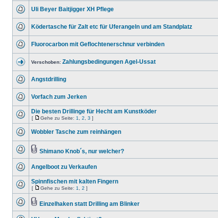
Uli Beyer Baitjigger XH Pflege
Ködertasche für Zalt etc für Uferangeln und am Standplatz
Fluorocarbon mit Geflochtenerschnur verbinden
Zahlungsbedingungen Agel-Ussat
Verschoben:
Angstdrilling
Vorfach zum Jerken
Die besten Drillinge für Hecht am Kunstköder
[
Gehe zu Seite:
1
,
2
,
3
]
Wobbler Tasche zum reinhängen
Shimano Knob´s, nur welcher?
Angelboot zu Verkaufen
Spinnfischen mit kalten Fingern
[
Gehe zu Seite:
1
,
2
]
Einzelhaken statt Drilling am Blinker