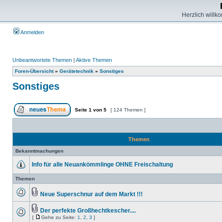
Herzlich willk
Anmelden
Unbeantwortete Themen
|
Aktive Themen
Foren-Übersicht
»
Gerätetechnik
»
Sonstiges
Sonstiges
Seite
1
von
5
[ 124 Themen ]
Themen
Bekanntmachungen
Info für alle Neuankömmlinge OHNE Freischaltung
Themen
Neue Superschnur auf dem Markt !!!
Der perfekte Großhechtkescher....
[
Gehe zu Seite:
1
,
2
,
3
]