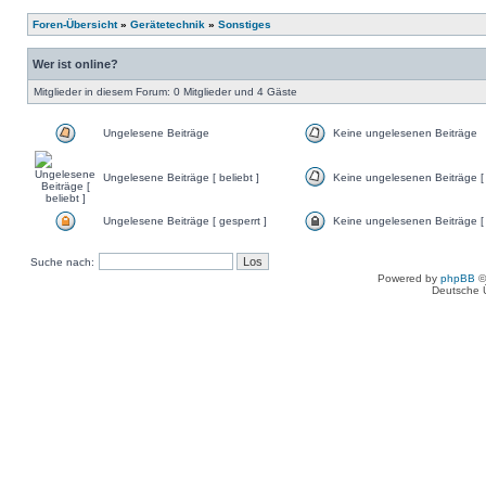
Foren-Übersicht
»
Gerätetechnik
»
Sonstiges
Wer ist online?
Mitglieder in diesem Forum: 0 Mitglieder und 4 Gäste
Ungelesene Beiträge
Keine ungelesenen Beiträge
Ungelesene Beiträge [ beliebt ]
Keine ungelesenen Beiträge [ 
Ungelesene Beiträge [ gesperrt ]
Keine ungelesenen Beiträge [ 
Suche nach:
Powered by
phpBB
©
Deutsche 