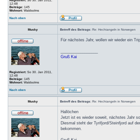
Registriert:
So 30. Jan 2011,
12:48
Beiträge:
145
Wohnort:
Waldsolms
Nach oben
Musky
Betreff des Beitrags:
Re: Hechtangeln in Norwegen
Für nächstes Jahr, wollen wir wieder ein T
_________________
Gruß Kai
Registriert:
So 30. Jan 2011,
12:48
Beiträge:
145
Wohnort:
Waldsolms
Nach oben
Musky
Betreff des Beitrags:
Re: Hechtangeln in Norwegen
Hallöchen
Jetzt ist es wieder soweit, nächstes Jahr 
Diesmal steht der Tyrifjord/Steinfjord auf d
bekommen.
Gruß Kai