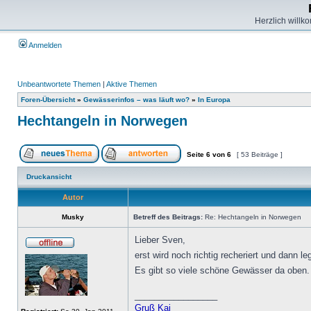
Herzlich willk
Anmelden
Unbeantwortete Themen
|
Aktive Themen
Foren-Übersicht
»
Gewässerinfos – was läuft wo?
»
In Europa
Hechtangeln in Norwegen
Seite
6
von
6
[ 53 Beiträge ]
Druckansicht
Autor
Musky
Betreff des Beitrags:
Re: Hechtangeln in Norwegen
Lieber Sven,
erst wird noch richtig recheriert und dann l
Es gibt so viele schöne Gewässer da oben
_________________
Gruß Kai