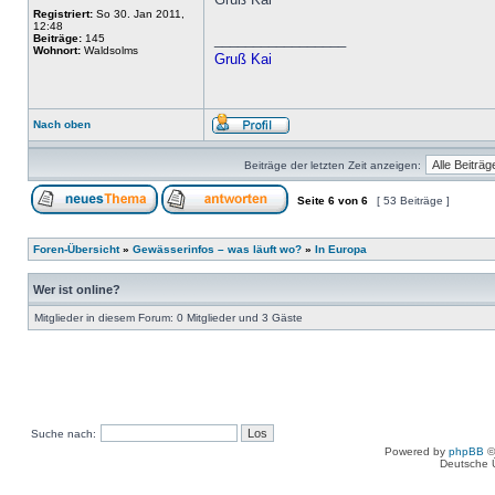
Registriert:
So 30. Jan 2011,
12:48
_________________
Beiträge:
145
Wohnort:
Waldsolms
Gruß Kai
Nach oben
Beiträge der letzten Zeit anzeigen:
Seite
6
von
6
[ 53 Beiträge ]
Foren-Übersicht
»
Gewässerinfos – was läuft wo?
»
In Europa
Wer ist online?
Mitglieder in diesem Forum: 0 Mitglieder und 3 Gäste
Suche nach:
Powered by
phpBB
©
Deutsche 