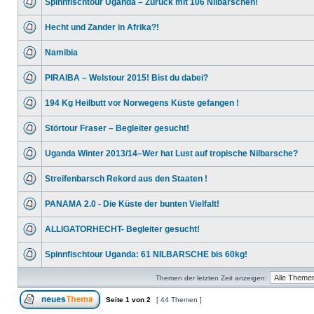
Spinnfischtour Uganda – Zurück mit 106 Nilbarschen!
Hecht und Zander in Afrika?!
Namibia
PIRAIBA – Welstour 2015! Bist du dabei?
194 Kg Heilbutt vor Norwegens Küste gefangen !
Störtour Fraser – Begleiter gesucht!
Uganda Winter 2013/14–Wer hat Lust auf tropische Nilbarsche?
Streifenbarsch Rekord aus den Staaten !
PANAMA 2.0 - Die Küste der bunten Vielfalt!
ALLIGATORHECHT- Begleiter gesucht!
Spinnfischtour Uganda: 61 NILBARSCHE bis 60kg!
Themen der letzten Zeit anzeigen:
Seite
1
von
2
[ 44 Themen ]