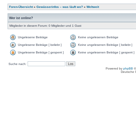
Foren-Übersicht
»
Gewässerinfos – was läuft wo?
»
Weltweit
Wer ist online?
Mitglieder in diesem Forum: 0 Mitglieder und 1 Gast
Ungelesene Beiträge
Keine ungelesenen Beiträge
Ungelesene Beiträge [ beliebt ]
Keine ungelesenen Beiträge [ beliebt ]
Ungelesene Beiträge [ gesperrt ]
Keine ungelesenen Beiträge [ gesperrt ]
Suche nach:
Powered by
phpBB
©
Deutsche 