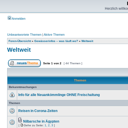
Herzlich willk
Anmelden
Unbeantwortete Themen
|
Aktive Themen
Foren-Übersicht
»
Gewässerinfos – was läuft wo?
»
Weltweit
Weltweit
Seite
1
von
2
[ 44 Themen ]
Themen
Bekanntmachungen
Info für alle Neuankömmlinge OHNE Freischaltung
Themen
Reisen in Corona-Zeiten
Nilbarsche in Ägypten
[
Gehe zu Seite:
1
,
2
,
3
]