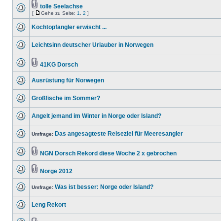
tolle Seelachse
[
Gehe zu Seite:
1
,
2
]
Kochtopfangler erwischt ...
Leichtsinn deutscher Urlauber in Norwegen
41KG Dorsch
Ausrüstung für Norwegen
Großfische im Sommer?
Angelt jemand im Winter in Norge oder Island?
Das angesagteste Reiseziel für Meeresangler
Umfrage:
NGN Dorsch Rekord diese Woche 2 x gebrochen
Norge 2012
Was ist besser: Norge oder Island?
Umfrage:
Leng Rekort