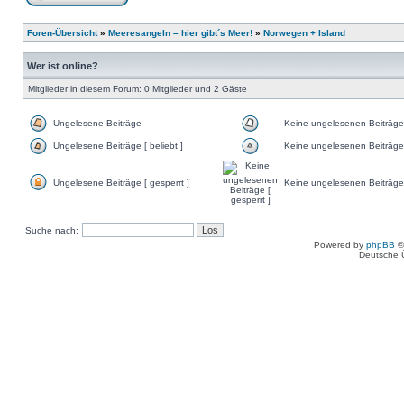
Foren-Übersicht
»
Meeresangeln – hier gibt´s Meer!
»
Norwegen + Island
Wer ist online?
Mitglieder in diesem Forum: 0 Mitglieder und 2 Gäste
Ungelesene Beiträge
Keine ungelesenen Beiträge
Ungelesene Beiträge [ beliebt ]
Keine ungelesenen Beiträge [
Ungelesene Beiträge [ gesperrt ]
Keine ungelesenen Beiträge 
Suche nach:
Powered by
phpBB
©
Deutsche 