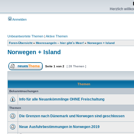
Herzlich willk
Anmelden
Unbeantwortete Themen
|
Aktive Themen
Foren-Übersicht
»
Meeresangeln – hier gibt´s Meer!
»
Norwegen + Island
Norwegen + Island
Seite
1
von
2
[ 28 Themen ]
Themen
Bekanntmachungen
Info für alle Neuankömmlinge OHNE Freischaltung
Themen
Die Grenzen nach Dänemark und Norwegen sind geschlossen
Neue Ausfuhrbestimmungen in Norwegen 2019