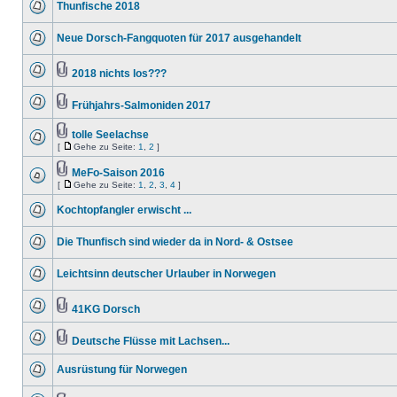
Thunfische 2018
Neue Dorsch-Fangquoten für 2017 ausgehandelt
2018 nichts los???
Frühjahrs-Salmoniden 2017
tolle Seelachse
[
Gehe zu Seite:
1
,
2
]
MeFo-Saison 2016
[
Gehe zu Seite:
1
,
2
,
3
,
4
]
Kochtopfangler erwischt ...
Die Thunfisch sind wieder da in Nord- & Ostsee
Leichtsinn deutscher Urlauber in Norwegen
41KG Dorsch
Deutsche Flüsse mit Lachsen...
Ausrüstung für Norwegen