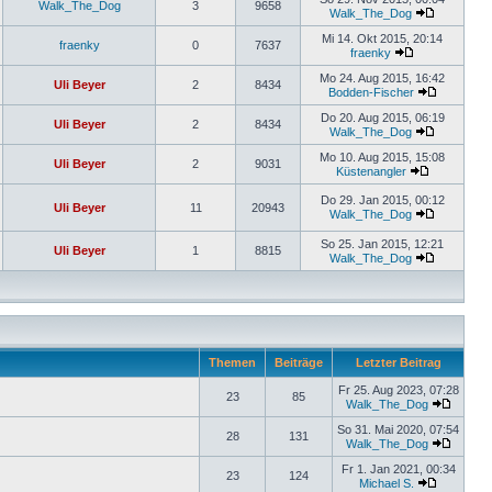
Walk_The_Dog
3
9658
Walk_The_Dog
Mi 14. Okt 2015, 20:14
fraenky
0
7637
fraenky
Mo 24. Aug 2015, 16:42
Uli Beyer
2
8434
Bodden-Fischer
Do 20. Aug 2015, 06:19
Uli Beyer
2
8434
Walk_The_Dog
Mo 10. Aug 2015, 15:08
Uli Beyer
2
9031
Küstenangler
Do 29. Jan 2015, 00:12
Uli Beyer
11
20943
Walk_The_Dog
So 25. Jan 2015, 12:21
Uli Beyer
1
8815
Walk_The_Dog
Themen
Beiträge
Letzter Beitrag
Fr 25. Aug 2023, 07:28
23
85
Walk_The_Dog
So 31. Mai 2020, 07:54
28
131
Walk_The_Dog
Fr 1. Jan 2021, 00:34
23
124
Michael S.