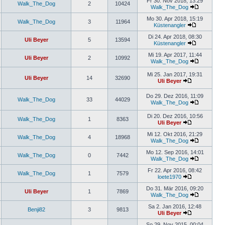
Fr 30. Nov 2018, 13:29
Walk_The_Dog
2
10424
Walk_The_Dog
Mo 30. Apr 2018, 15:19
Walk_The_Dog
3
11964
Küstenangler
Di 24. Apr 2018, 08:30
Uli Beyer
5
13594
Küstenangler
Mi 19. Apr 2017, 11:44
Uli Beyer
2
10992
Walk_The_Dog
Mi 25. Jan 2017, 19:31
Uli Beyer
14
32690
Uli Beyer
Do 29. Dez 2016, 11:09
Walk_The_Dog
33
44029
Walk_The_Dog
Di 20. Dez 2016, 10:56
Walk_The_Dog
1
8363
Uli Beyer
Mi 12. Okt 2016, 21:29
Walk_The_Dog
4
18968
Walk_The_Dog
Mo 12. Sep 2016, 14:01
Walk_The_Dog
0
7442
Walk_The_Dog
Fr 22. Apr 2016, 08:42
Walk_The_Dog
1
7579
loete1970
Do 31. Mär 2016, 09:20
Uli Beyer
1
7869
Walk_The_Dog
Sa 2. Jan 2016, 12:48
Benji82
3
9813
Uli Beyer
So 29. Nov 2015, 00:04