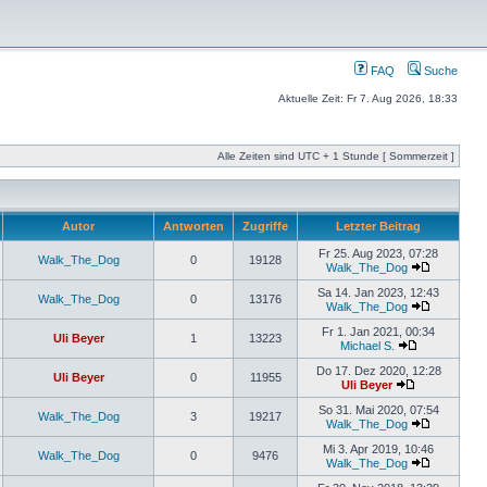
FAQ
Suche
Aktuelle Zeit: Fr 7. Aug 2026, 18:33
Alle Zeiten sind UTC + 1 Stunde [ Sommerzeit ]
Autor
Antworten
Zugriffe
Letzter Beitrag
Fr 25. Aug 2023, 07:28
Walk_The_Dog
0
19128
Walk_The_Dog
Sa 14. Jan 2023, 12:43
Walk_The_Dog
0
13176
Walk_The_Dog
Fr 1. Jan 2021, 00:34
Uli Beyer
1
13223
Michael S.
Do 17. Dez 2020, 12:28
Uli Beyer
0
11955
Uli Beyer
So 31. Mai 2020, 07:54
Walk_The_Dog
3
19217
Walk_The_Dog
Mi 3. Apr 2019, 10:46
Walk_The_Dog
0
9476
Walk_The_Dog