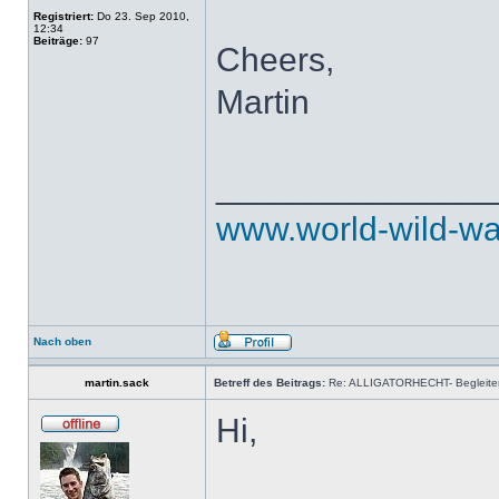
Registriert:
Do 23. Sep 2010,
12:34
Beiträge:
97
Cheers,
Martin
______________
www.world-wild-wa
Nach oben
martin.sack
Betreff des Beitrags:
Re: ALLIGATORHECHT- Begleiter
Hi,