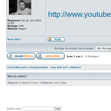
http://www.youtu
Registriert:
Sa 19. Jan 2013,
21:45
Beiträge:
109
Wohnort:
Hagen
Nach oben
Beiträge der letzten Zeit anzeigen:
Seite
1
von
1
[ 6 Beiträge ]
Foren-Übersicht
»
Gewässerinfos – was läuft wo?
»
Weltweit
Wer ist online?
Mitglieder in diesem Forum: 0 Mitglieder und 1 Gast
Suche nach: