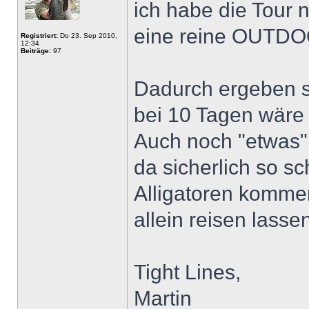
ich habe die Tour 
eine reine OUTD
Registriert:
Do 23. Sep 2010,
12:34
Beiträge:
97
Dadurch ergeben s
bei 10 Tagen wäre
Auch noch "etwas" 
da sicherlich so sc
Alligatoren kommen
allein reisen lasse
Tight Lines,
Martin