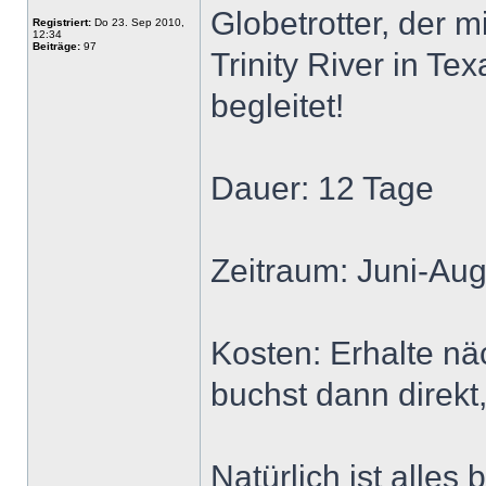
Globetrotter, der 
Registriert:
Do 23. Sep 2010,
12:34
Beiträge:
97
Trinity River in Te
begleitet!
Dauer: 12 Tage
Zeitraum: Juni-Au
Kosten: Erhalte n
buchst dann direkt,
Natürlich ist alles 