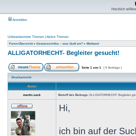
Herzlich willk
Anmelden
Unbeantwortete Themen
|
Aktive Themen
Foren-Übersicht
»
Gewässerinfos – was läuft wo?
»
Weltweit
ALLIGATORHECHT- Begleiter gesucht!
Seite
1
von
1
[ 6 Beiträge ]
Druckansicht
Autor
martin.sack
Betreff des Beitrags:
ALLIGATORHECHT- Begleiter ges
Hi,
ich bin auf der Su