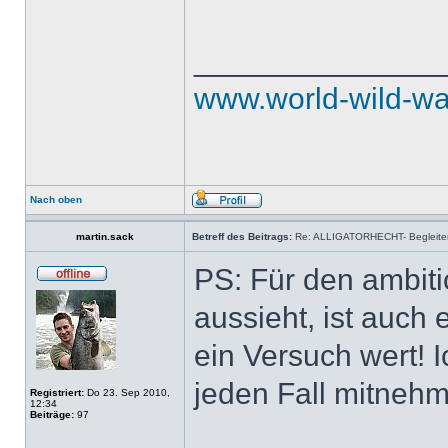
______________
www.world-wild-wa
Nach oben
martin.sack
Betreff des Beitrags:
Re: ALLIGATORHECHT- Begleiter
PS: Für den ambiti
aussieht, ist auch
ein Versuch wert! 
jeden Fall mitnehm
Registriert:
Do 23. Sep 2010,
12:34
Beiträge:
97