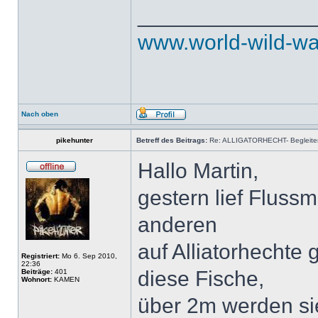
______________
www.world-wild-wa
Nach oben
pikehunter
Betreff des Beitrags:
Re: ALLIGATORHECHT- Begleiter
Hallo Martin,
gestern lief Fluss
anderen
auf Alliatorhechte
Registriert:
Mo 6. Sep 2010,
22:36
diese Fische,
Beiträge:
401
Wohnort:
KAMEN
über 2m werden si