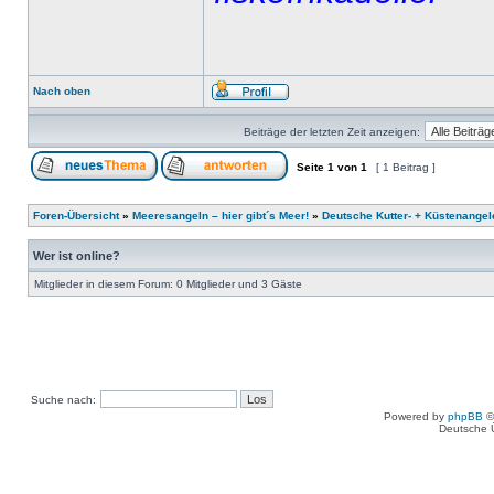
Nach oben
Beiträge der letzten Zeit anzeigen:
Seite
1
von
1
[ 1 Beitrag ]
Foren-Übersicht
»
Meeresangeln – hier gibt´s Meer!
»
Deutsche Kutter- + Küstenangel
Wer ist online?
Mitglieder in diesem Forum: 0 Mitglieder und 3 Gäste
Suche nach:
Powered by
phpBB
©
Deutsche 