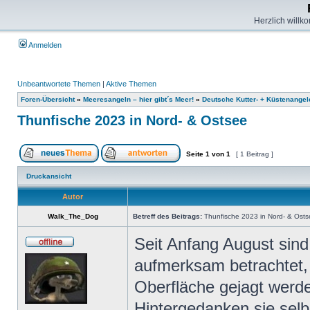
Herzlich willk
Anmelden
Unbeantwortete Themen
|
Aktive Themen
Foren-Übersicht
»
Meeresangeln – hier gibt´s Meer!
»
Deutsche Kutter- + Küstenangel
Thunfische 2023 in Nord- & Ostsee
Seite
1
von
1
[ 1 Beitrag ]
Druckansicht
Autor
Walk_The_Dog
Betreff des Beitrags:
Thunfische 2023 in Nord- & Osts
Seit Anfang August sind
aufmerksam betrachtet, 
Oberfläche gejagt werde
Hintergedanken sie selbe